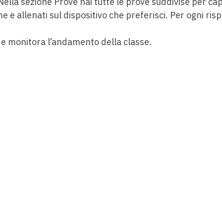
 Nella sezione Prove hai tutte le prove suddivise per cap
ne e allenati sul dispositivo che preferisci. Per ogni ri
 e monitora l’andamento della classe.