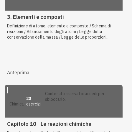
3. Elementi e composti
Definizione di atomo, elemento e composto / Schema di
reazione / Bilanciamento degli atomi / Legge della
conservazione della massa / Legge delle proporzioni
multiple / Legge delle proporzioni definite / Sostanze pure /
Sintesi / Decomposizione
Anteprima
contenuto riservato: accedi per
20
sbloccarlo.
esercizi
chimica
Capitolo 10 - Le reazioni chimiche