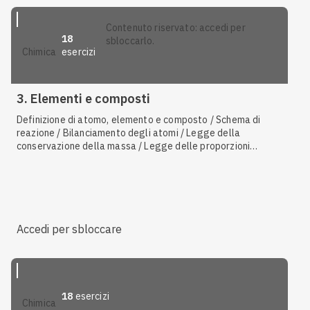
contenuto riservato: accedi per
18
sbloccarlo.
esercizi
chimica
3. Elementi e composti
Definizione di atomo, elemento e composto / Schema di
reazione / Bilanciamento degli atomi / Legge della
conservazione della massa / Legge delle proporzioni
multiple / Legge delle proporzioni definite / Sostanze pure /
Sintesi / Decomposizione
Accedi per sbloccare
18
esercizi
chimica