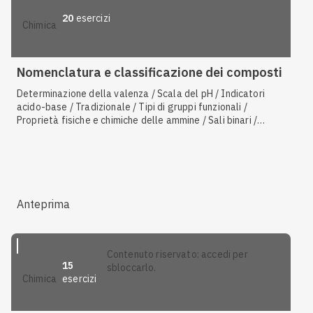
20
esercizi
chimica
Nomenclatura e classificazione dei composti
Determinazione della valenza / Scala del pH / Indicatori
acido-base / Tradizionale / Tipi di gruppi funzionali /
Proprietà fisiche e chimiche delle ammine / Sali binari /
Ossidi basici / Idracidi / IUPAC / Ossiacidi / Idrossidi /
Bilanciamento degli atomi
Anteprima
contenuto riservato: accedi per
15
sbloccarlo.
esercizi
chimica