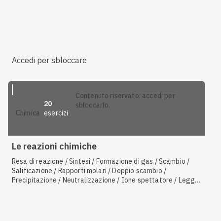
Accedi per sbloccare
contenuto riservato: accedi per
20
sbloccarlo.
esercizi
chimica
Le reazioni chimiche
Resa di reazione / Sintesi / Formazione di gas / Scambio /
Salificazione / Rapporti molari / Doppio scambio /
Precipitazione / Neutralizzazione / Ione spettatore / Legge
di azione di massa / Ionizzazione / Decomposizione /
Solventi e soluti polari