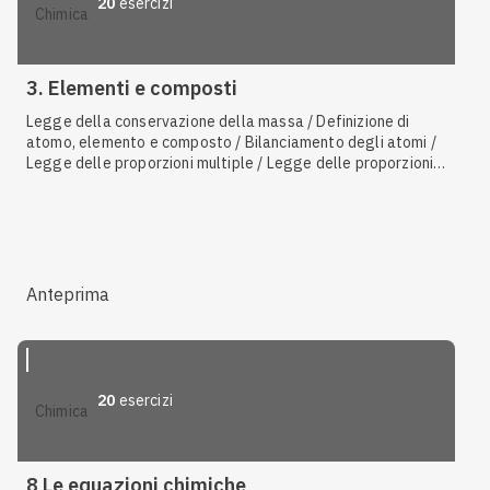
20
esercizi
chimica
3. Elementi e composti
Legge della conservazione della massa / Definizione di
atomo, elemento e composto / Bilanciamento degli atomi /
Legge delle proporzioni multiple / Legge delle proporzioni
definite / Calcolo della composizione percentuale /
Sostanze pure / Sintesi / Decomposizione
Anteprima
20
esercizi
chimica
8 Le equazioni chimiche