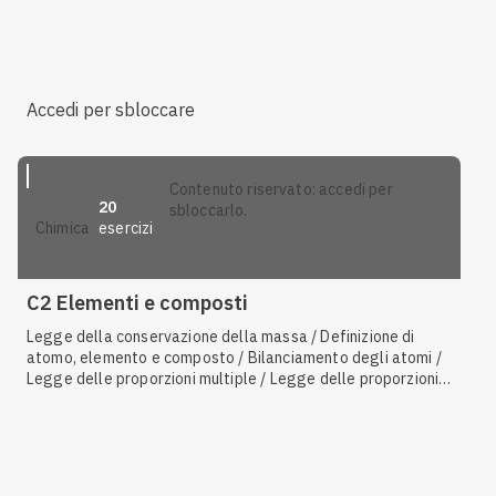
reazione / Sintesi / Decomposizione / Materiali e
inquinamento
Accedi per sbloccare
contenuto riservato: accedi per
20
sbloccarlo.
esercizi
chimica
C2 Elementi e composti
Legge della conservazione della massa / Definizione di
atomo, elemento e composto / Bilanciamento degli atomi /
Legge delle proporzioni multiple / Legge delle proporzioni
definite / Calcolo della composizione percentuale /
Sostanze pure / Sintesi / Decomposizione