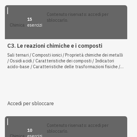
contenuto riservato: accedi per
15
sbloccarlo.
esercizi
chimica
C3. Le reazioni chimiche e i composti
Sali ternari / Composti ionici / Proprietà chimiche dei metalli
/ Ossidi acidi / Caratteristiche dei composti / Indicatori
acido-base / Caratteristiche delle trasformazioni fisiche /
Molecole / Soluzione basica / Caratteristiche dei composti
organici / Metalli / Reazioni esotermiche
Accedi per sbloccare
contenuto riservato: accedi per
10
sbloccarlo.
esercizi
chimica