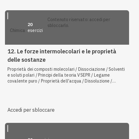
contenuto riservato: accedi per
20
sbloccarlo.
esercizi
chimica
12. Le forze intermolecolari e le proprietà
delle sostanze
Proprietà dei composti molecolari / Dissociazione / Solventi
e soluti polari / Principi della teoria VSEPR / Legame
covalente puro / Proprietà dell'acqua / Dissoluzione /
Caratteristiche del legame metallico / Geometria lineare /
Caratteristiche delle trasformazioni fisiche / Geometria
triangolare planare / Geometria tetraedrica /
Centrifugazione / Caratteristiche del legame a idrogeno
Accedi per sbloccare