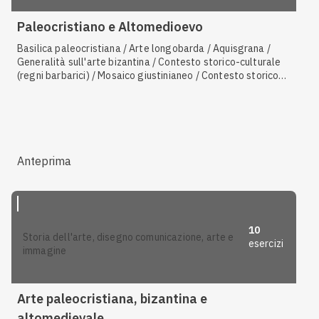
Paleocristiano e Altomedioevo
Basilica paleocristiana / Arte longobarda / Aquisgrana /
Generalità sull'arte bizantina / Contesto storico-culturale
(regni barbarici) / Mosaico giustinianeo / Contesto storico-
culturale del periodo paleocristiano / Generalità sull'arte
paleocristiana
Anteprima
10
storia dell'arte, disegno comunicazione, arte e
esercizi
immagine
Arte paleocristiana, bizantina e
altomedievale