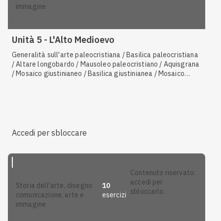
immagine
Unità 5 - L'Alto Medioevo
Generalità sull'arte paleocristiana / Basilica paleocristiana
/ Altare longobardo / Mausoleo paleocristiano / Aquisgrana
/ Mosaico giustinianeo / Basilica giustinianea / Mosaico
imperiale / Contesto storico-culturale (regni barbarici) /
Mausoleo imperiale / Mosaico e oreficeria ostrogota /
Basilica ostrogota
Accedi per sbloccare
contenuto riservato:
accedi per
10
storia dell'arte, disegno
sbloccarlo.
esercizi
comunicazione, arte e
immagine