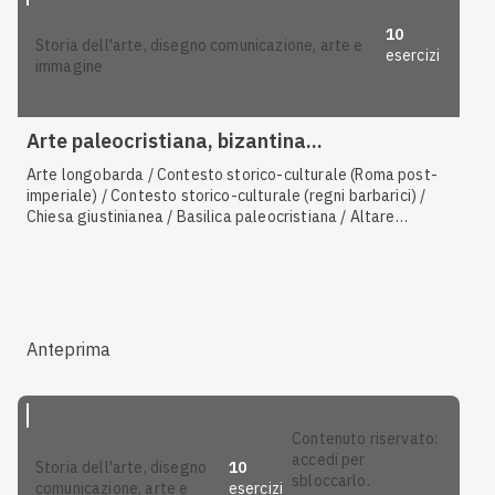
10
storia dell'arte, disegno comunicazione, arte e
esercizi
immagine
Arte paleocristiana, bizantina...
Arte longobarda / Contesto storico-culturale (Roma post-
imperiale) / Contesto storico-culturale (regni barbarici) /
Chiesa giustinianea / Basilica paleocristiana / Altare
longobardo / Aquisgrana / Mosaico paleocristiano /
Generalità sull'arte bizantina / Mausoleo imperiale /
Mosaico e oreficeria ostrogota / Basilica ostrogota /
Contesto storico-culturale del periodo paleocristiano /
Contesto storico-culturale (Roma imperiale)
Anteprima
contenuto riservato:
accedi per
10
storia dell'arte, disegno
sbloccarlo.
esercizi
comunicazione, arte e