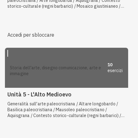
paleocristiana / Arte longobarda / Aquisgrana / Contesto
storico-culturale (regni barbarici) / Mosaico giustinianeo /
Basilica giustinianea / Sarcofago paleocristiano / Contesto
storico-culturale del periodo paleocristiano / Generalità
sull'arte paleocristiana
Accedi per sbloccare
10
storia dell'arte, disegno comunicazione, arte e
esercizi
immagine
Unità 5 - L'Alto Medioevo
Generalità sull'arte paleocristiana / Altare longobardo /
Basilica paleocristiana / Mausoleo paleocristiano /
Aquisgrana / Contesto storico-culturale (regni barbarici) /
Mosaico giustinianeo / Mausoleo imperiale / Basilica
giustinianea / Mosaico e oreficeria ostrogota / Mosaico
imperiale / Basilica ostrogota