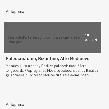
Anteprima
10
storia dell'arte, disegno comunicazione, arte e
esercizi
immagine
Paleocristiano, Bizantino, Alto Medioevo
Mosaico giustinianeo / Basilica paleocristiana / Arte
longobarda / Aquisgrana / Mosaico paleocristiano / Basilica
giustinianea / Contesto storico-culturale (Roma post-
imperiale) / Contesto storico-culturale del periodo
paleocristiano
Anteprima