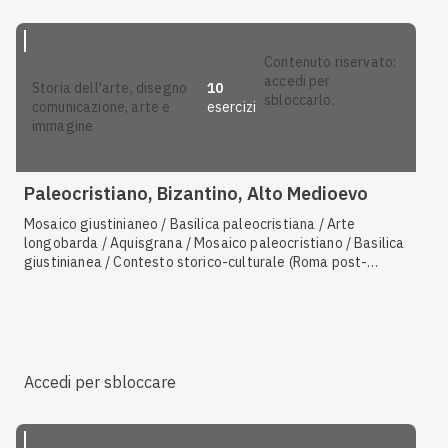
contenuto riservato:
accedi per
10
storia dell'arte, disegno
sbloccarlo.
esercizi
comunicazione, arte e
immagine
Paleocristiano, Bizantino, Alto Medioevo
Mosaico giustinianeo / Basilica paleocristiana / Arte
longobarda / Aquisgrana / Mosaico paleocristiano / Basilica
giustinianea / Contesto storico-culturale (Roma post-
imperiale) / Contesto storico-culturale del periodo
paleocristiano
Accedi per sbloccare