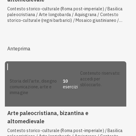
Contesto storico-culturale (Roma post-imperiale) / Basilica
paleocristiana / Arte longobarda / Aquisgrana / Contesto
storico-culturale (regni barbarici) / Mosaico giustinianeo /
Basilica giustinianea / Sarcofago paleocristiano / Contesto
storico-culturale del periodo paleocristiano / Generalità
sull'arte paleocristiana
Anteprima
contenuto riservato:
accedi per
10
storia dell'arte, disegno
sbloccarlo.
esercizi
comunicazione, arte e
immagine
Arte paleocristiana, bizantina e
altomedievale
Contesto storico-culturale (Roma post-imperiale) / Basilica