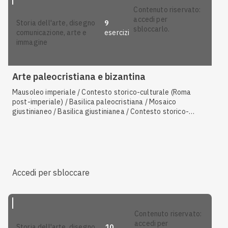
contenuto riservato:
accedi per
9
storia dell'arte, disegno
sbloccarlo.
esercizi
comunicazione, arte e
immagine
Arte paleocristiana e bizantina
Mausoleo imperiale / Contesto storico-culturale (Roma
post-imperiale) / Basilica paleocristiana / Mosaico
giustinianeo / Basilica giustinianea / Contesto storico-
culturale del periodo paleocristiano
Accedi per sbloccare
contenuto riservato:
accedi per
10
storia dell'arte, disegno