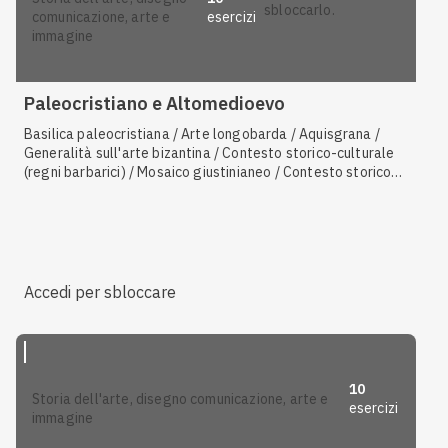
sbloccarlo.
esercizi
comunicazione, arte e
immagine
Paleocristiano e Altomedioevo
Basilica paleocristiana / Arte longobarda / Aquisgrana /
Generalità sull'arte bizantina / Contesto storico-culturale
(regni barbarici) / Mosaico giustinianeo / Contesto storico-
culturale del periodo paleocristiano / Generalità sull'arte
paleocristiana
Accedi per sbloccare
10
storia dell'arte, disegno comunicazione, arte e
esercizi
immagine