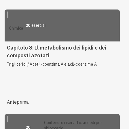
20
esercizi
chimica
Capitolo 8: Il metabolismo dei lipidi e dei
composti azotati
Trigliceridi / Acetil-coenzima A e acil-coenzima A
Anteprima
contenuto riservato: accedi per
20
sbloccarlo.