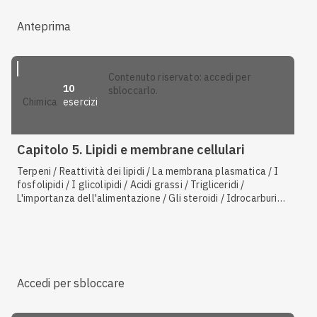
Anteprima
contenuto riservato: accedi per
10
sbloccarlo.
esercizi
chimica
Capitolo 5. Lipidi e membrane cellulari
Terpeni / Reattività dei lipidi / La membrana plasmatica / I
fosfolipidi / I glicolipidi / Acidi grassi / Trigliceridi /
L'importanza dell'alimentazione / Gli steroidi / Idrocarburi
saturi, insaturi e aromatici
Accedi per sbloccare