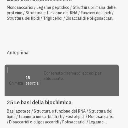
Monosaccaridi / Legame peptidico / Struttura primaria delle
proteine / Struttura e funzione del RNA / Funzioni dei lipidi /
Struttura dei lipidi / Trigliceridi / Disaccaridi e oligosaccaridi
/ Polisaccaridi / Modello chiave-serratura / Proiezioni di
Fischer e configurazione R-S / Amminoacidi essenziali /
Struttura secondaria delle proteine / Nucleotidi e nucleosidi
/ Amminoacidi / Struttura quaternaria delle proteine /
Codice genetico
Anteprima
contenuto riservato: accedi per
15
sbloccarlo.
esercizi
chimica
25 Le basi della biochimica
Basi azotate / Struttura e funzione del RNA / Struttura dei
lipidi / Isomeria nei carboidrati / Fosfolipidi / Monosaccaridi
/ Disaccaridi e oligosaccaridi / Polisaccaridi / Legame
peptidico / Struttura secondaria delle proteine / Struttura e