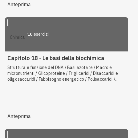
delle proteine / Struttura quaternaria delle proteine / Tipi di
Anteprima
proteine
10
esercizi
chimica
Capitolo 18 - Le basi della biochimica
Struttura e funzione del DNA / Basi azotate / Macro e
micronutrienti / Glicoproteine / Trigliceridi / Disaccaridi e
oligosaccaridi / Fabbisogno energetico / Polisaccaridi /
Legame peptidico / Nucleotidi e nucleosidi / Amminoacidi /
Struttura e funzione del RNA
Anteprima