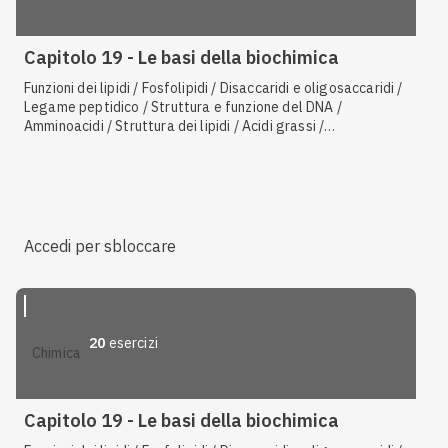
Capitolo 19 - Le basi della biochimica
Funzioni dei lipidi / Fosfolipidi / Disaccaridi e oligosaccaridi /
Legame peptidico / Struttura e funzione del DNA /
Amminoacidi / Struttura dei lipidi / Acidi grassi /
Monosaccaridi / Polisaccaridi / Isomeria ottica / Modello
chiave-serratura / Amminoacidi essenziali / Struttura
secondaria delle proteine / Basi azotate / Struttura
primaria delle proteine / Struttura quaternaria delle
proteine / Codice genetico / Tipi di proteine
Accedi per sbloccare
20
esercizi
chimica
Capitolo 19 - Le basi della biochimica