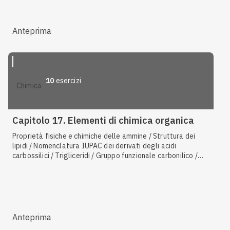
Anteprima
10
esercizi
chimica
Capitolo 17. Elementi di chimica organica
Proprietà fisiche e chimiche delle ammine / Struttura dei
lipidi / Nomenclatura IUPAC dei derivati degli acidi
carbossilici / Trigliceridi / Gruppo funzionale carbonilico /
Reattività di aldeidi e chetoni / Polisaccaridi / Nomenclatura
IUPAC di aldeidi e chetoni / Legame peptidico / Esteri /
Enantiomeri e diastereosomeri
Anteprima