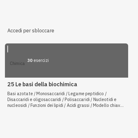
funzione del DNA / Nucleotidi e nucleosidi / Struttura
primaria delle proteine / Amminoacidi / Struttura
quaternaria delle proteine / Codice genetico / Tipi di
proteine
Accedi per sbloccare
30
esercizi
chimica
25 Le basi della biochimica
Basi azotate / Monosaccaridi / Legame peptidico /
Disaccaridi e oligosaccaridi / Polisaccaridi / Nucleotidi e
nucleosidi / Funzioni dei lipidi / Acidi grassi / Modello chiave-
serratura / Struttura primaria delle proteine / Isomeria nei
carboidrati / Proiezioni di Fischer e configurazione R-S /
Struttura e funzione del DNA / Amminoacidi / Sintesi
proteica / Codice genetico / Struttura dei lipidi / Fosfolipidi /
Trigliceridi / Amminoacidi essenziali / Struttura secondaria