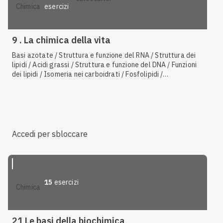
esercizi
chimica
9 . La chimica della vita
Basi azotate / Struttura e funzione del RNA / Struttura dei
lipidi / Acidi grassi / Struttura e funzione del DNA / Funzioni
dei lipidi / Isomeria nei carboidrati / Fosfolipidi /
Monosaccaridi / Trigliceridi / Polisaccaridi / Legame
peptidico / Nucleotidi e nucleosidi / Amminoacidi / Isomeria
negli amminoacidi / Sintesi proteica
Accedi per sbloccare
15
esercizi
chimica
21 Le basi della biochimica