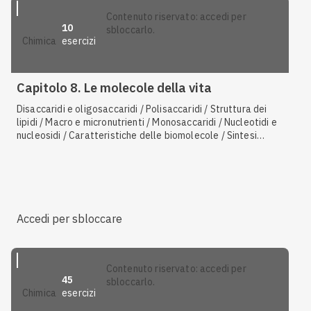
contenuto riservato: accedi per
10
sbloccarlo.
esercizi
chimica
Capitolo 8. Le molecole della vita
Disaccaridi e oligosaccaridi / Polisaccaridi / Struttura dei
lipidi / Macro e micronutrienti / Monosaccaridi / Nucleotidi e
nucleosidi / Caratteristiche delle biomolecole / Sintesi
proteica / Struttura e funzione del RNA / Tipi di proteine
Accedi per sbloccare
contenuto riservato: accedi per
45
sbloccarlo.
esercizi
chimica