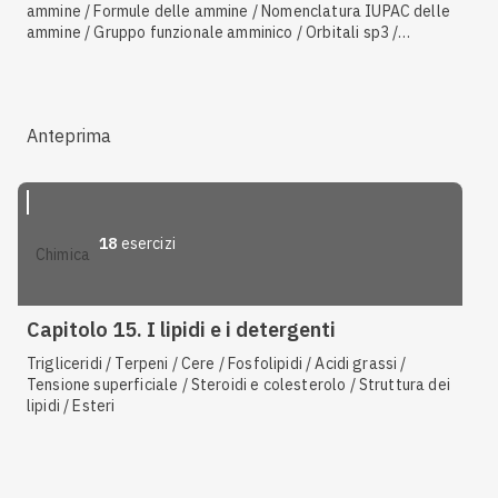
ammine / Formule delle ammine / Nomenclatura IUPAC delle
ammine / Gruppo funzionale amminico / Orbitali sp3 /
Fosfolipidi / Sostituenti orto, meta e para / Sostituzione
elettrofila aromatica / Isomeria ottica / Enantiomeri e
diastereosomeri / Proprietà e reattività delle ammidi /
Denaturazione delle proteine
Anteprima
18
esercizi
chimica
Capitolo 15. I lipidi e i detergenti
Trigliceridi / Terpeni / Cere / Fosfolipidi / Acidi grassi /
Tensione superficiale / Steroidi e colesterolo / Struttura dei
lipidi / Esteri