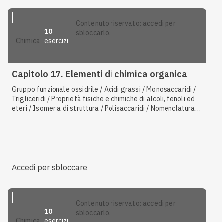
contenuto riservato: accedi per
10
sbloccarlo.
esercizi
chimica
Capitolo 17. Elementi di chimica organica
Gruppo funzionale ossidrile / Acidi grassi / Monosaccaridi /
Trigliceridi / Proprietà fisiche e chimiche di alcoli, fenoli ed
eteri / Isomeria di struttura / Polisaccaridi / Nomenclatura
IUPAC di aldeidi e chetoni / Esteri / Funzioni delle proteine /
Amminoacidi
Accedi per sbloccare
contenuto riservato: accedi per
10
sbloccarlo.
esercizi
chimica