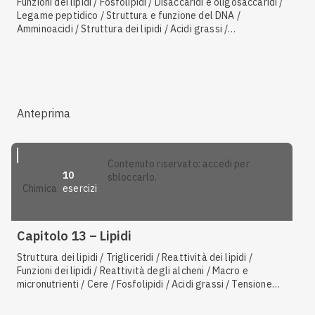
Funzioni dei lipidi / Fosfolipidi / Disaccaridi e oligosaccaridi /
Legame peptidico / Struttura e funzione del DNA /
Amminoacidi / Struttura dei lipidi / Acidi grassi /
Monosaccaridi / Polisaccaridi / Isomeria ottica / Modello
chiave-serratura / Amminoacidi essenziali / Struttura
secondaria delle proteine / Basi azotate / Struttura
primaria delle proteine / Struttura quaternaria delle
proteine / Codice genetico / Tipi di proteine
Anteprima
contenuto riservato: accedi per
10
sbloccarlo.
esercizi
chimica
Capitolo 13 – Lipidi
Struttura dei lipidi / Trigliceridi / Reattività dei lipidi /
Funzioni dei lipidi / Reattività degli alcheni / Macro e
micronutrienti / Cere / Fosfolipidi / Acidi grassi / Tensione
superficiale