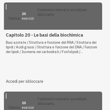
contenuto riservato: accedi per
20
sbloccarlo.
esercizi
chimica
Capitolo 20 - Le basi della biochimica
Basi azotate / Struttura e funzione del RNA / Struttura dei
lipidi / Acidi grassi / Struttura e funzione del DNA / Funzioni
dei lipidi / Isomeria nei carboidrati / Fosfolipidi /
Monosaccaridi / Trigliceridi / Polisaccaridi / Legame
peptidico / Nucleotidi e nucleosidi / Amminoacidi / Isomeria
negli amminoacidi / Sintesi proteica
Accedi per sbloccare
contenuto riservato: accedi per
20
sbloccarlo.
esercizi
chimica