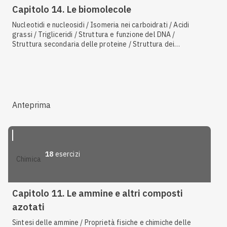
Capitolo 14. Le biomolecole
Nucleotidi e nucleosidi / Isomeria nei carboidrati / Acidi
grassi / Trigliceridi / Struttura e funzione del DNA /
Struttura secondaria delle proteine / Struttura dei
carboidrati / Reattività dei lipidi / Fosfolipidi / Steroidi e
colesterolo / Reattività dei carboidrati / Polisaccaridi /
Attività ottica / Reattività degli alcheni / Legame peptidico
/ Esteri / Proiezioni di Fischer e configurazione R-S / Idrolisi
degli esteri / Amminoacidi / Isomeria negli amminoacidi /
Tipi di proteine
Anteprima
18
esercizi
chimica
Capitolo 11. Le ammine e altri composti
azotati
Sintesi delle ammine / Proprietà fisiche e chimiche delle