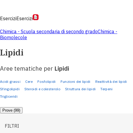
Esercizi
Esercizi
Chimica - Scuola secondaria di secondo grado
Chimica -
Biomolecole
Lipidi
Aree tematiche per
Lipidi
Acidi grassi
Cere
Fosfolipidi
Funzioni dei lipidi
Reattività dei lipidi
Sfingolipidi
Steroidi e colesterolo
Struttura dei lipidi
Terpeni
Trigliceridi
Prove (99)
FILTRI