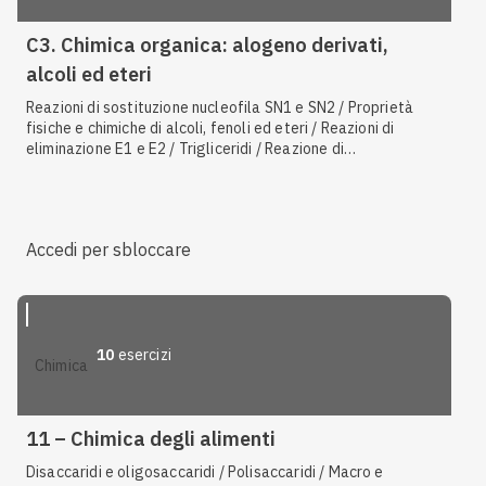
C3. Chimica organica: alogeno derivati,
alcoli ed eteri
Reazioni di sostituzione nucleofila SN1 e SN2 / Proprietà
fisiche e chimiche di alcoli, fenoli ed eteri / Reazioni di
eliminazione E1 e E2 / Trigliceridi / Reazione di
disidratazione degli alcoli / Reazione di ossidazione di alcoli
e fenoli / Nomenclatura IUPAC di alcoli, fenoli ed eteri /
Esterificazione di Fischer / Reazione di addizione elettrofila
degli alcheni / Proprietà fisiche e chimiche degli alogenuri
Accedi per sbloccare
alchilici / Ordine di reazione / Tioli / Reazione di sostituzione
nucleofila degli alcoli / Stadio cineticamente determinante /
Gruppo funzionale ossidrile / Acidi grassi / Idrolisi degli
esteri / Reattività degli alogenuri alchilici / Nomenclatura
IUPAC degli alogenuri alchilici / Sintesi di alcoli, fenoli ed
eteri / Costante di velocità
10
esercizi
chimica
11 – Chimica degli alimenti
Disaccaridi e oligosaccaridi / Polisaccaridi / Macro e