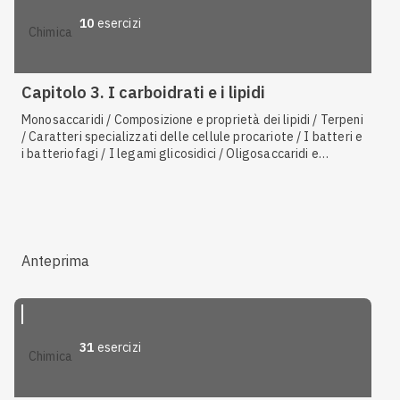
10
esercizi
chimica
Capitolo 3. I carboidrati e i lipidi
Monosaccaridi / Composizione e proprietà dei lipidi / Terpeni
/ Caratteri specializzati delle cellule procariote / I batteri e
i batteriofagi / I legami glicosidici / Oligosaccaridi e
polisaccaridi / I glicolipidi / Gli isomeri / L'importanza
dell'alimentazione / Saponificaizone
Anteprima
31
esercizi
chimica