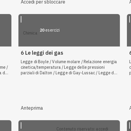
Accedi per sbloccare
20
esercizi
chimica
6 Le leggi dei gas
Legge di Boyle / Volume molare / Relazione energia
rme /
cinetica/temperatura / Legge delle pressioni
a di
parziali di Dalton / Legge di Gay-Lussac / Legge di
Avogadro / Punto triplo / Teoria corpuscolare e
ume /
cinetica della materia / Distillazione / Temperatura
standard
Anteprima
contenuto riservato: accedi