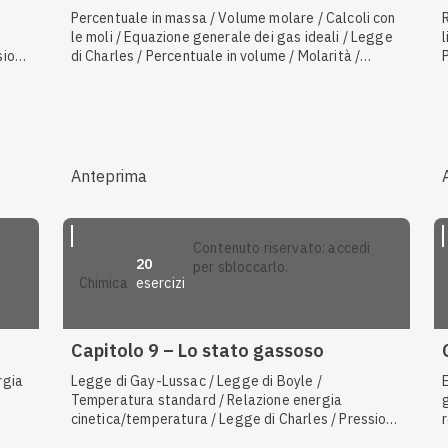
Percentuale in massa / Volume molare / Calcoli con
le moli / Equazione generale dei gas ideali / Legge
sione
di Charles / Percentuale in volume / Molarità /
ton /
Legge di Boyle / Massa atomica / Aeriforme /
riplo
Calcolo della formula minima / Calcolo della
composizione percentuale / Percentuale massa su
volume / Teoria corpuscolare e cinetica della
materia
Anteprima
contenuto riservato: accedi
20
per sbloccarlo.
esercizi
chimica
Capitolo 9 – Lo stato gassoso
rgia
Legge di Gay-Lussac / Legge di Boyle /
Temperatura standard / Relazione energia
cinetica/temperatura / Legge di Charles / Pressione
pia /
standard / Legge delle pressioni parziali di Dalton /