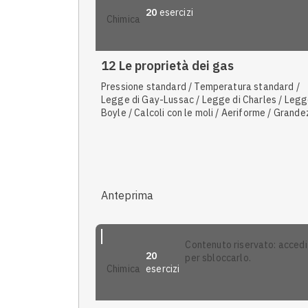
20
esercizi
chimica
12 Le proprietà dei gas
Pressione standard / Temperatura standard /
Legge di Gay-Lussac / Legge di Charles / Legg
Boyle / Calcoli con le moli / Aeriforme / Grand
fondamentali / Gas ideali e gas reali / Legge d
pressioni parziali di Dalton / Pressione
Anteprima
contenuto riservato: accedi
20
per sbloccarlo.
esercizi
chimica