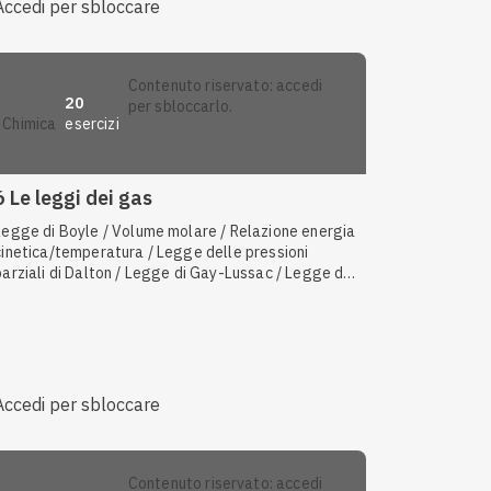
Accedi per sbloccare
contenuto riservato: accedi
20
per sbloccarlo.
esercizi
chimica
6 Le leggi dei gas
Legge di Boyle / Volume molare / Relazione energia
cinetica/temperatura / Legge delle pressioni
parziali di Dalton / Legge di Gay-Lussac / Legge di
Avogadro / Punto triplo / Teoria corpuscolare e
cinetica della materia / Distillazione / Temperatura
standard
Accedi per sbloccare
contenuto riservato: accedi