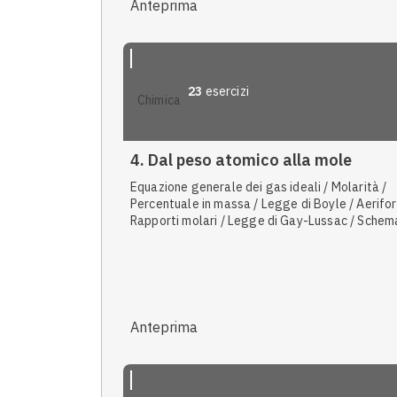
Anteprima
23
esercizi
chimica
4. Dal peso atomico alla mole
Equazione generale dei gas ideali / Molarità /
Percentuale in massa / Legge di Boyle / Aerifo
Rapporti molari / Legge di Gay-Lussac / Schem
reazione / Teoria corpuscolare e cinetica della
materia / Legge di Charles / Percentuale in vol
Volume molare / Massa atomica
Anteprima