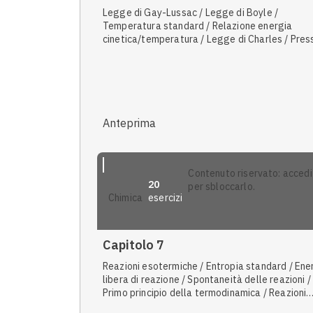
Legge di Gay-Lussac / Legge di Boyle /
Temperatura standard / Relazione energia
cinetica/temperatura / Legge di Charles / Pres
standard / Legge delle pressioni parziali di Dal
Rapporti molari / Gas ideali e gas reali / Punto t
/ Volume molare / Legge di Avogadro
Anteprima
contenuto riservato: accedi
20
per sbloccarlo.
esercizi
chimica
Capitolo 7
Reazioni esotermiche / Entropia standard / Ene
libera di reazione / Spontaneità delle reazioni /
Primo principio della termodinamica / Reazioni
esoergoniche / Prevedere la variazione di entro