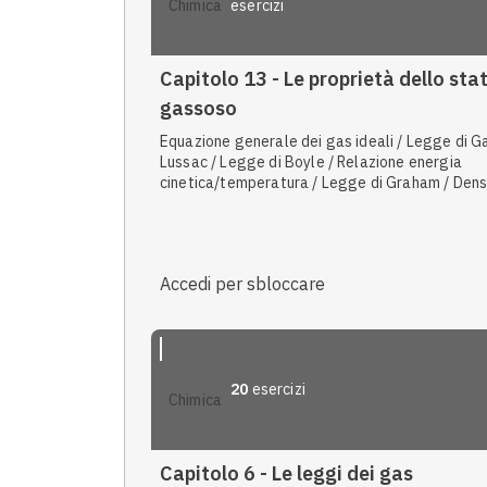
esercizi
chimica
Capitolo 13 - Le proprietà dello sta
gassoso
Equazione generale dei gas ideali / Legge di G
Lussac / Legge di Boyle / Relazione energia
cinetica/temperatura / Legge di Graham / Densi
Legge delle pressioni parziali di Dalton / Press
standard / Legge di Avogadro / Temperatura
standard
Accedi per sbloccare
20
esercizi
chimica
Capitolo 6 - Le leggi dei gas