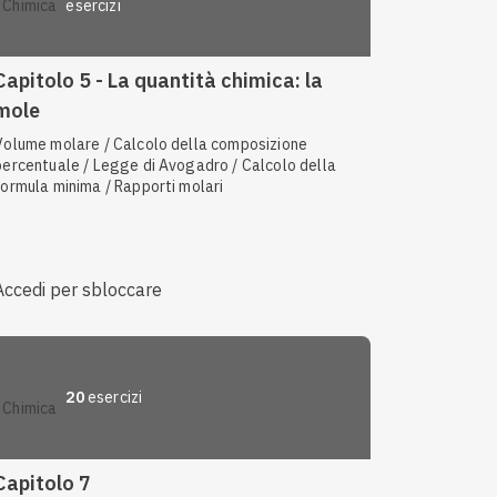
esercizi
chimica
Capitolo 5 - La quantità chimica: la
mole
Volume molare / Calcolo della composizione
percentuale / Legge di Avogadro / Calcolo della
formula minima / Rapporti molari
Accedi per sbloccare
20
esercizi
chimica
Capitolo 7