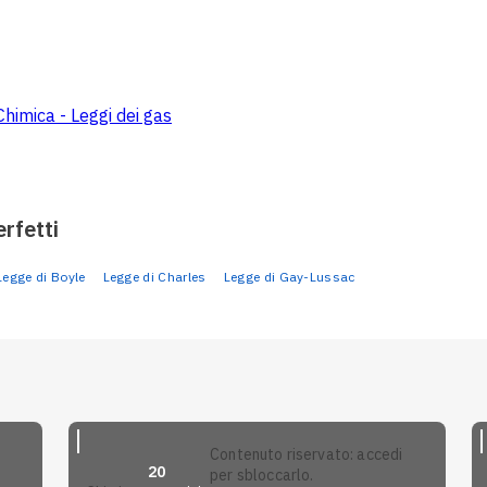
Chimica - Leggi dei gas
rfetti
Legge di Boyle
Legge di Charles
Legge di Gay-Lussac
contenuto riservato: accedi
20
per sbloccarlo.