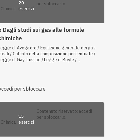
20
per sbloccarlo.
esercizi
chimica
6 Dagli studi sui gas alle formule
chimiche
Legge di Avogadro / Equazione generale dei gas
ideali / Calcolo della composizione percentuale /
Legge di Gay-Lussac / Legge di Boyle /
Identificazione degli elementi / Aeriforme / Teoria
corpuscolare e cinetica della materia / Legge di
Charles / Isotopi
Accedi per sbloccare
contenuto riservato: accedi
15
per sbloccarlo.
esercizi
chimica