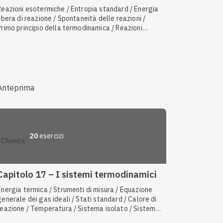
Reazioni esotermiche / Entropia standard / Energia
libera di reazione / Spontaneità delle reazioni /
Primo principio della termodinamica / Reazioni
esoergoniche / Prevedere la variazione di entropia /
Equazione generale dei gas ideali / Terzo principio
della termodinamica / Secondo principio della
termodinamica / Energia chimica / Energia termica /
Equilibri in fase gassosa / Pressione standard /
Reazioni endorgoniche
Anteprima
20
esercizi
chimica
Capitolo 17 – I sistemi termodinamici
Energia termica / Strumenti di misura / Equazione
generale dei gas ideali / Stati standard / Calore di
reazione / Temperatura / Sistema isolato / Sistema
chiuso / Trasformazioni cicliche / Trasformazioni