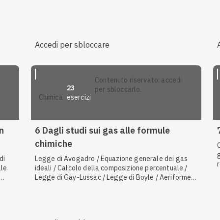
ipio
Rapporti molari / Punto triplo / Gas ideali e gas reali
/ Volume molare / Legge di Avogadro
ica /
Accedi per sbloccare
contenuto riservato: accedi
23
per sbloccarlo.
esercizi
chimica
n
6 Dagli studi sui gas alle formule
chimiche
di
Legge di Avogadro / Equazione generale dei gas
ale
ideali / Calcolo della composizione percentuale /
Legge di Gay-Lussac / Legge di Boyle / Aeriforme /
Isotopi / Identificazione degli elementi / Teoria
corpuscolare e cinetica della materia / Legge di
Charles / Volume molare