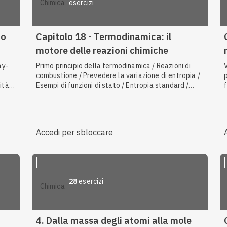
esercizi
chimica
to
Capitolo 18 - Termodinamica: il
motore delle reazioni chimiche
ay-
Primo principio della termodinamica / Reazioni di
combustione / Prevedere la variazione di entropia /
tà /
Esempi di funzioni di stato / Entropia standard /
ione
Calorimetria e calore specifico / Fase luminosa /
Entropia di reazione / Calorimetro / Spontaneità
delle reazioni / Reazioni endotermiche / Calore
specifico / Energia termica / Entalpia di formazione
Accedi per sbloccare
/ Legge di Boyle / Reazioni esotermiche / Reazioni
esoergoniche
28
esercizi
chimica
4. Dalla massa degli atomi alla mole