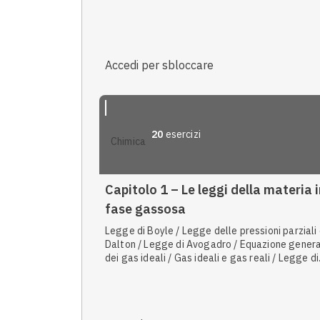
Equazione generale dei gas ideali / Terzo princ
della termodinamica / Secondo principio della
termodinamica / Energia chimica / Energia term
Equilibri in fase gassosa / Pressione standard /
Reazioni endorgoniche
Accedi per sbloccare
20
esercizi
chimica
Capitolo 1 – Le leggi della materia i
fase gassosa
Legge di Boyle / Legge delle pressioni parziali 
Dalton / Legge di Avogadro / Equazione gener
dei gas ideali / Gas ideali e gas reali / Legge di
Charles / Massa atomica