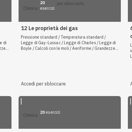
20
per sbloccarlo.
esercizi
chimica
12 Le proprietà dei gas
Pressione standard / Temperatura standard /
e di
Legge di Gay-Lussac / Legge di Charles / Legge di
ezze
Boyle / Calcoli con le moli / Aeriforme / Grandezze
elle
fondamentali / Gas ideali e gas reali / Legge delle
pressioni parziali di Dalton / Pressione
Accedi per sbloccare
20
esercizi
chimica