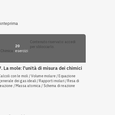
adiabatiche / Punto triplo / Energia chimica / Legge
di Gay-Lussac / Legge di Charles
Anteprima
contenuto riservato: accedi
20
per sbloccarlo.
esercizi
chimica
7. La mole: l'unità di misura dei chimici
Calcoli con le moli / Volume molare / Equazione
generale dei gas ideali / Rapporti molari / Resa di
reazione / Massa atomica / Schema di reazione