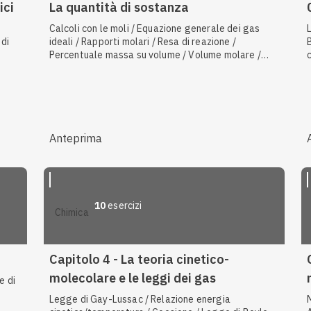
ici
La quantità di sostanza
Calcoli con le moli / Equazione generale dei gas
 di
ideali / Rapporti molari / Resa di reazione /
Percentuale massa su volume / Volume molare /
Bilanciamento degli atomi / Isotopi / Molarità
Anteprima
10
esercizi
chimica
Capitolo 4 - La teoria cinetico-
molecolare e le leggi dei gas
e di
Legge di Gay-Lussac / Relazione energia