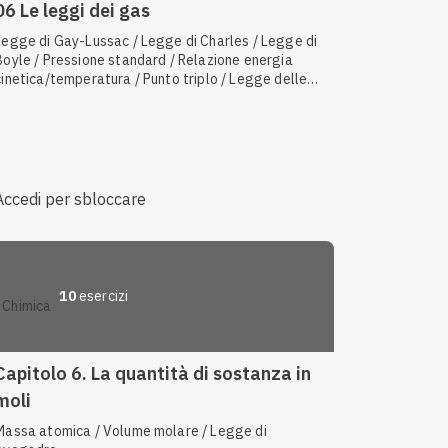
06 Le leggi dei gas
Legge di Gay-Lussac / Legge di Charles / Legge di
Boyle / Pressione standard / Relazione energia
cinetica/temperatura / Punto triplo / Legge delle
pressioni parziali di Dalton / Distillazione / Volume
molare
Accedi per sbloccare
10
esercizi
chimica
Capitolo 6. La quantità di sostanza in
moli
Massa atomica / Volume molare / Legge di