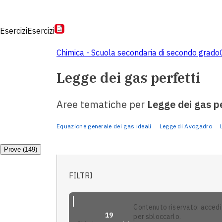
Esercizi
Esercizi
Chimica - Scuola secondaria di secondo grado
Legge dei gas perfetti
Aree tematiche per
Legge dei gas pe
Equazione generale dei gas ideali
Legge di Avogadro
Prove (149)
FILTRI
contenuto riservato: accedi
19
per sbloccarlo.