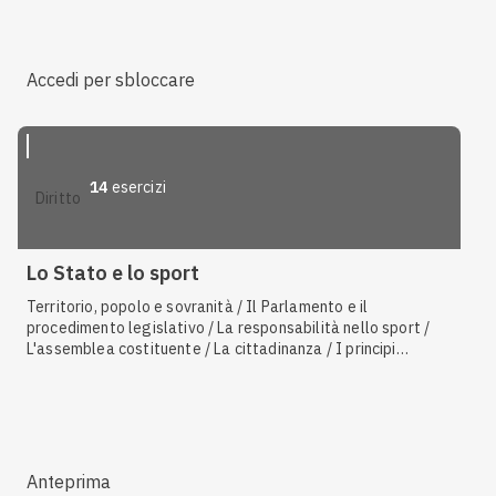
internazionali / Forme di governo / Forme di Stato / I
rapporti economici e politici
Accedi per sbloccare
14
esercizi
diritto
Lo Stato e lo sport
Territorio, popolo e sovranità / Il Parlamento e il
procedimento legislativo / La responsabilità nello sport /
L'assemblea costituente / La cittadinanza / I principi
fondamentali / I rapporti civili ed etico-sociali / Trattati,
consuetudini, convenzioni / L'ONU e le altre organizzazioni
internazionali / Forme di governo / Forme di Stato / I
rapporti economici e politici
Anteprima