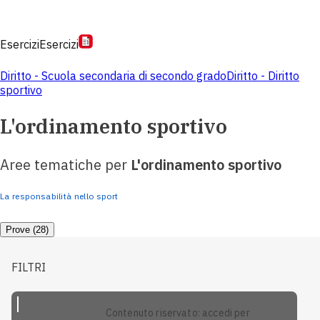
Esercizi
Esercizi
Diritto - Scuola secondaria di secondo grado
Diritto - Diritto
sportivo
L'ordinamento sportivo
Aree tematiche per
L'ordinamento sportivo
La responsabilità nello sport
Prove (28)
FILTRI
contenuto riservato: accedi per