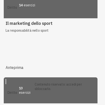
14
esercizi
diritto
Il marketing dello sport
La responsabilità nello sport
Anteprima
contenuto riservato: accedi per
13
sbloccarlo.
esercizi
diritto