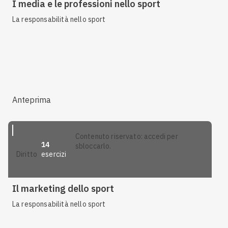
I media e le professioni nello sport
La responsabilità nello sport
Anteprima
contenuto riservato: accedi per
14
sbloccarlo.
esercizi
diritto
Il marketing dello sport
La responsabilità nello sport