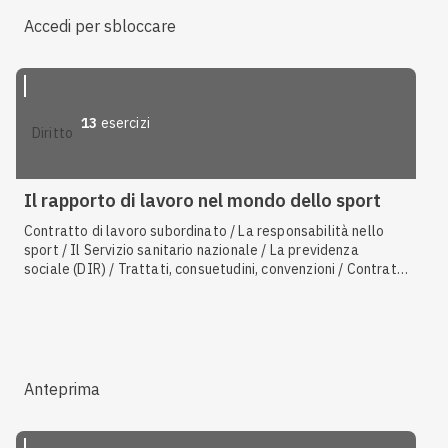
Accedi per sbloccare
13
esercizi
diritto
Il rapporto di lavoro nel mondo dello sport
Contratto di lavoro subordinato / La responsabilità nello
sport / Il Servizio sanitario nazionale / La previdenza
sociale (DIR) / Trattati, consuetudini, convenzioni / Contratti
bancari, finanziari e assicurativi / Invalidità e risoluzione del
contratto
Anteprima