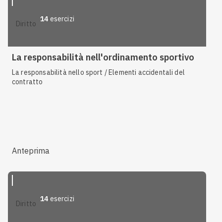
14
esercizi
diritto
La responsabilità nell'ordinamento sportivo
La responsabilità nello sport / Elementi accidentali del
contratto
Anteprima
14
esercizi
diritto