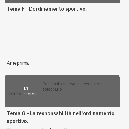
Tema F - L'ordinamento sportivo.
Anteprima
contenuto riservato: accedi per
14
sbloccarlo.
esercizi
diritto
Tema G - La responsabilità nell'ordinamento
sportivo.