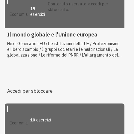
contenuto riservato: accedi per
19
sbloccarlo.
esercizi
economia
Il mondo globale e l'Unione europea
Next Generation EU / Le istituzioni della UE / Protezionismo
e libero scambio / I gruppi societari e le multinazionali / La
globalizzazione / Le riforme del PNRR / L'allargamento della
UE / La Brexit / Gli atti della UE / La bilancia commerciale e
dei pagamenti / La WTO e le altre organizzazioni
internazionali / Progetti e fondi di investimento europei / Gli
operatori economici / La nascita della UE
Accedi per sbloccare
10
esercizi
economia