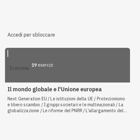
contesto politico europeo
Accedi per sbloccare
19
esercizi
economia
Il mondo globale e l'Unione europea
Next Generation EU / Le istituzioni della UE / Protezionismo
e libero scambio / I gruppi societari e le multinazionali / La
globalizzazione / Le riforme del PNRR / L'allargamento della
UE / La Brexit / Gli atti della UE / La bilancia commerciale e
dei pagamenti / La WTO e le altre organizzazioni
internazionali / Progetti e fondi di investimento europei / Gli
operatori economici / La nascita della UE