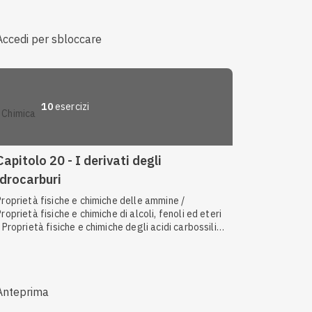
ottica / Enantiomeri e diastereosomeri / Formule
condensate
Accedi per sbloccare
10
esercizi
chimica
Capitolo 20 - I derivati degli
idrocarburi
Proprietà fisiche e chimiche delle ammine /
Proprietà fisiche e chimiche di alcoli, fenoli ed eteri
/ Proprietà fisiche e chimiche degli acidi carbossilici
/ Formule di aldeidi e chetoni / Reattività di aldeidi e
chetoni / Esteri / Esterificazione di Fischer /
Proprietà e reattività delle ammidi / Ammidi /
intesi di alcoli, fenoli ed eteri / Sintesi di acidi
Anteprima
carbossilici