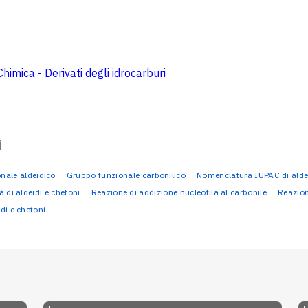
Chimica - Derivati degli idrocarburi
i
nale aldeidico
Gruppo funzionale carbonilico
Nomenclatura IUPAC di aldei
à di aldeidi e chetoni
Reazione di addizione nucleofila al carbonile
Reazion
idi e chetoni