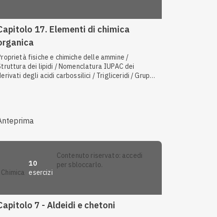
Capitolo 17. Elementi di chimica
organica
Proprietà fisiche e chimiche delle ammine /
Struttura dei lipidi / Nomenclatura IUPAC dei
derivati degli acidi carbossilici / Trigliceridi / Gruppo
funzionale carbonilico / Reattività di aldeidi e
chetoni / Polisaccaridi / Nomenclatura IUPAC di
aldeidi e chetoni / Legame peptidico / Esteri /
Enantiomeri e diastereosomeri
Anteprima
contenuto riservato: accedi
10
per sbloccarlo.
esercizi
chimica
Capitolo 7 - Aldeidi e chetoni