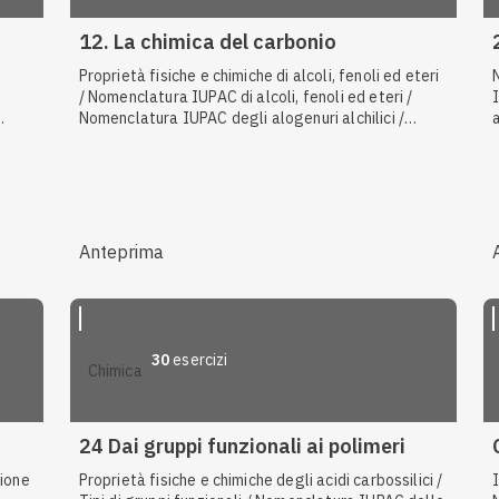
tà
12. La chimica del carbonio
Proprietà fisiche e chimiche di alcoli, fenoli ed eteri
/ Nomenclatura IUPAC di alcoli, fenoli ed eteri /
Nomenclatura IUPAC degli alogenuri alchilici /
i,
Sintesi degli alogenuri alchilici / Nomenclatura
IUPAC di alcani e cicloalcani / Formule di alcani e
cicloalcani / Reazione di addizione elettrofila degli
alcheni / Formule dei composti aromatici / Gruppo
funzionale carbonilico / Isomeria di catena /
Sostituzione elettrofila aromatica / Nomenclatura
Anteprima
IUPAC di aldeidi e chetoni / Isomeria geometrica
negli alcheni / Reattività degli alcheni / Derivati del
benzene / Esteri / Reazione di combustione /
Proprietà fisiche e chimiche delle ammine /
Reazione di ossidazione di alcoli e fenoli /
30
esercizi
chimica
Nomenclatura IUPAC degli acidi carbossilici /
Copolimeri / Nomenclatura IUPAC degli alchini /
Polimeri sintetici
24 Dai gruppi funzionali ai polimeri
zione
Proprietà fisiche e chimiche degli acidi carbossilici /