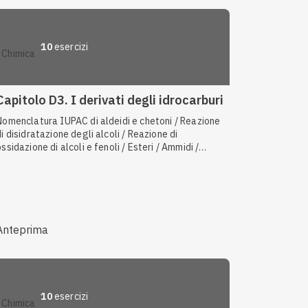
10
esercizi
chimica
Capitolo D3. I derivati degli idrocarburi
Nomenclatura IUPAC di aldeidi e chetoni / Reazione
di disidratazione degli alcoli / Reazione di
ossidazione di alcoli e fenoli / Esteri / Ammidi /
Reattività di alcoli, fenoli ed eteri / Nomenclatura
IUPAC di alcoli, fenoli ed eteri
Anteprima
10
esercizi
chimica