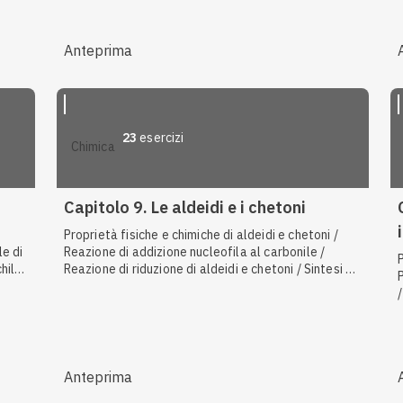
chetoni / Nomenclatura IUPAC degli acidi
carbossilici / Tipi di gruppi funzionali
Anteprima
23
esercizi
chimica
Capitolo 9. Le aldeidi e i chetoni
Proprietà fisiche e chimiche di aldeidi e chetoni /
le di
Reazione di addizione nucleofila al carbonile /
hilici
Reazione di riduzione di aldeidi e chetoni / Sintesi di
i /
aldeidi e chetoni / Gruppo funzionale carbonilico /
Reazione di ossidazione di aldeidi e chetoni /
Reattività degli alogenuri alchilici
S
Anteprima