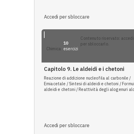
Nomenclatura IUPAC di alcoli, fenoli ed eteri /
Nomenclatura IUPAC di aldeidi e chetoni
Accedi per sbloccare
contenuto riservato: accedi
10
per sbloccarlo.
esercizi
chimica
Capitolo 9. Le aldeidi e i chetoni
Reazione di addizione nucleofila al carbonile /
Emiacetale / Sintesi di aldeidi e chetoni / Formu
aldeidi e chetoni / Reattività degli alogenuri alc
/ Proprietà fisiche e chimiche di aldeidi e cheton
Reazione di riduzione di aldeidi e chetoni /
Nomenclatura IUPAC di aldeidi e chetoni
Accedi per sbloccare