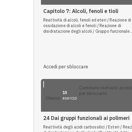
di addizione elettrofila degli alcheni / Reattivi
degli alogenuri alchilici
Capitolo 7: Alcoli, fenoli e tioli
Reattività di alcoli, fenoli ed eteri / Reazione di
ossidazione di alcoli e fenoli / Reazione di
disidratazione degli alcoli / Gruppo funzionale
carbonilico / Tioli / Nomenclatura IUPAC di alcol
fenoli ed eteri
Accedi per sbloccare
contenuto riservato: accedi
15
per sbloccarlo.
esercizi
chimica
24 Dai gruppi funzionali ai polimeri
Reattività degli acidi carbossilici / Esteri / Rea