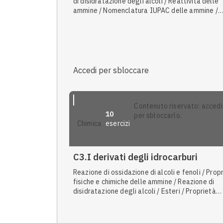
di disidratazione degli alcoli / Reattività delle
ammine / Nomenclatura IUPAC delle ammine /
Reattività di alcoli, fenoli ed eteri / Reattività d
aldeidi e chetoni / Nomenclatura IUPAC di alcoli
fenoli ed eteri / Nomenclatura IUPAC di aldeidi
chetoni / Polimerizzazione radicalica / Tipi di g
funzionali
Accedi per sbloccare
contenuto riservato: accedi
10
per sbloccarlo.
esercizi
chimica
C3.I derivati degli idrocarburi
Reazione di ossidazione di alcoli e fenoli / Prop
fisiche e chimiche delle ammine / Reazione di
disidratazione degli alcoli / Esteri / Proprietà
fisiche e chimiche degli acidi carbossilici / Ammi
Reattività di alcoli, fenoli ed eteri / Reattività d
aldeidi e chetoni / Tipi di gruppi funzionali /