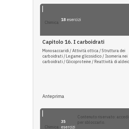
18
esercizi
chimica
Capitolo 16. I carboidrati
Monosaccaridi / Attività ottica / Struttura dei
carboidrati / Legame glicosidico / Isomeria nei
carboidrati / Glicoproteine / Reattività di aldeid
chetoni / Polisaccaridi
Anteprima
contenuto riservato: accedi
35
per sbloccarlo.
esercizi
chimica