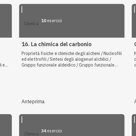
10
esercizi
chimica
16. La chimica del carbonio
Proprietà fisiche e chimiche degli alcheni / Nucleofili
ed elettrofili / Sintesi degli alogenuri alchilici /
i e
Gruppo funzionale aldeidico / Gruppo funzionale
carbonilico / Proprietà fisiche e chimiche di alcoli,
fenoli ed eteri / Gruppo funzionale carbossilico /
Polisaccaridi / Nomenclatura IUPAC di alcani e
cicloalcani / Polimerizzazione radicalica /
Copolimeri / Polimeri sintetici / Reazione di
addizione elettrofila degli alcheni / Formule degli
Anteprima
alogenuri alchilici
34
esercizi
chimica