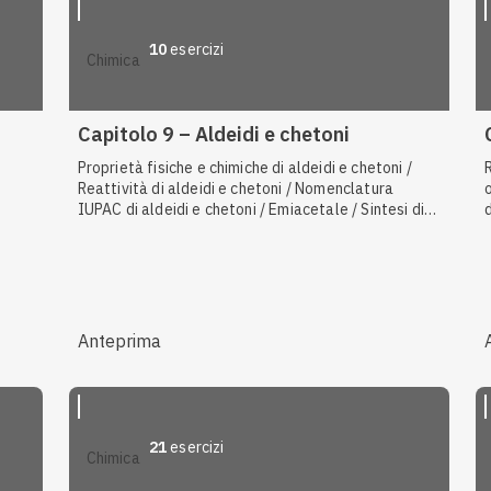
10
esercizi
chimica
Capitolo 9 – Aldeidi e chetoni
Proprietà fisiche e chimiche di aldeidi e chetoni /
Reattività di aldeidi e chetoni / Nomenclatura
IUPAC di aldeidi e chetoni / Emiacetale / Sintesi di
mule
aldeidi e chetoni
i ed
à
ttica
Anteprima
di
mmine
à
21
esercizi
chimica
ani e
ione