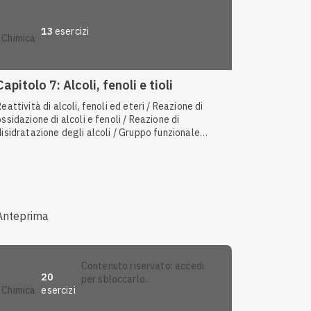
13
esercizi
chimica
Capitolo 7: Alcoli, fenoli e tioli
Reattività di alcoli, fenoli ed eteri / Reazione di
ossidazione di alcoli e fenoli / Reazione di
disidratazione degli alcoli / Gruppo funzionale
carbonilico / Tioli / Nomenclatura IUPAC di alcoli,
fenoli ed eteri
Anteprima
contenuto riservato: accedi
20
per sbloccarlo.
esercizi
chimica