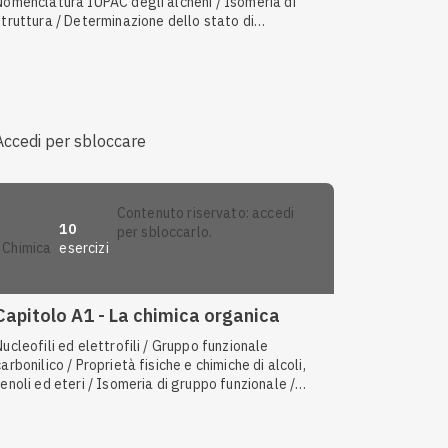
Nomenclatura IUPAC degli alcheni / Isomeria di
struttura / Determinazione dello stato di
ossidazione / Tipi di gruppi funzionali /
Nomenclatura IUPAC di alcoli, fenoli ed eteri /
Nomenclatura IUPAC di aldeidi e chetoni
Accedi per sbloccare
contenuto riservato: accedi
10
per sbloccarlo.
esercizi
chimica
Capitolo A1 - La chimica organica
Nucleofili ed elettrofili / Gruppo funzionale
carbonilico / Proprietà fisiche e chimiche di alcoli,
fenoli ed eteri / Isomeria di gruppo funzionale /
Determinazione dello stato di ossidazione /
Isomeria di catena / Stereoisomeria /
Caratteristiche dei composti organici / Isomeria