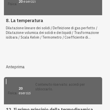
20
esercizi
fisica
8. La temperatura
Dilatazione lineare dei solidi / Definizione di gas perfetto /
Dilatazione volumica dei solidi e dei liquidi / Trasformazione
isòbara / Scala Kelvin / Termometro / Coefficiente di
dilatazione volumica dei solidi e dei liquidi / Scala Celsius /
Prima legge di Gay-Lussac / Trasformazione isòcora /
Coefficiente di dilatazione lineare / Trasformazione
isoterma / Termoscopio / Mole
Anteprima
contenuto riservato: accedi per
20
sbloccarlo.
esercizi
fisica
12. Il primo principio della termodinamica