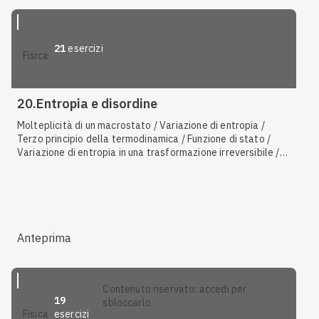
isoterma / Trasformazione isòbara / Termoscopio / Calore
latente di fusione (o solidificazione) / Stati di aggregazione
della materia / Solidi, liquidi, gas / Termometro
21
esercizi
fisica
20.Entropia e disordine
Molteplicità di un macrostato / Variazione di entropia /
Terzo principio della termodinamica / Funzione di stato /
Variazione di entropia in una trasformazione irreversibile /
Variazione di entropia in una trasformazione reversibile /
Equazione di Boltzmann / Caratteristiche del modello del
gas perfetto / Secondo principio della termodinamica /
Principio zero della termodinamica / Disuguaglianza di
Clausius / Scala Kelvin / Rendimento di una macchina termica
/ Primo principio della termodinamica
Anteprima
contenuto riservato: accedi per
19
sbloccarlo.
esercizi
fisica