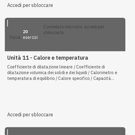
stato del gas perfetto / Teorema di equipartizione
Accedi per sbloccare
dell'energia / Costante di Boltzmann / Formula della
velocità quadratica media / Energia cinetica media di una
molecola / Energia interna di un gas perfetto
contenuto riservato: accedi per
20
sbloccarlo.
esercizi
fisica
Unità 11 - Calore e temperatura
Coefficiente di dilatazione lineare / Coefficiente di
dilatazione volumica dei solidi e dei liquidi / Calorimetro e
temperatura di equilibrio / Calore specifico / Capacità
termica / Il moto armonico di un pendolo / Energia
scambiata e variazione di temperatura / Scala Celsius /
Dilatazione volumica dei solidi e dei liquidi / Vaporizzazione
e condensazione / Proprietà delle trasformazioni / Scala
Kelvin / Diagramma di fase / Vapore in atmosfera e umidità
relativa / Conduzione
Accedi per sbloccare