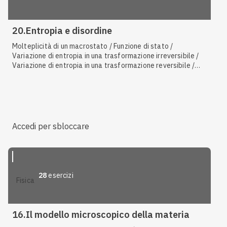
20.Entropia e disordine
Molteplicità di un macrostato / Funzione di stato /
Variazione di entropia in una trasformazione irreversibile /
Variazione di entropia in una trasformazione reversibile /
Variazione di entropia / Equazione di Boltzmann /
Caratteristiche del modello del gas perfetto / Terzo
principio della termodinamica / Secondo principio della
termodinamica / Principio zero della termodinamica /
Disuguaglianza di Clausius / Scala Kelvin / Rendimento di
una macchina termica / Primo principio della termodinamica
Accedi per sbloccare
28
esercizi
fisica
16.Il modello microscopico della materia