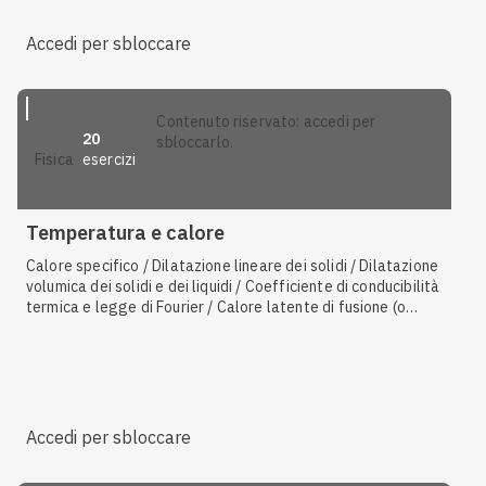
Formula della velocità quadratica media / Rendimento di
una macchina di Carnot / Trasformazione isòbara / Energia
Accedi per sbloccare
interna di un gas perfetto / Energia interna di un gas reale /
Primo principio della termodinamica
contenuto riservato: accedi per
20
sbloccarlo.
esercizi
fisica
Temperatura e calore
Calore specifico / Dilatazione lineare dei solidi / Dilatazione
volumica dei solidi e dei liquidi / Coefficiente di conducibilità
termica e legge di Fourier / Calore latente di fusione (o
solidificazione) / Conduzione / Scala Celsius / Convezione /
Calore latente di vaporizzazione (o condensazione) /
Fusione e solidificazione / Sublimazione e brinamento /
Scala Kelvin
Accedi per sbloccare