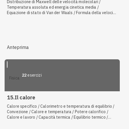
Distribuzione di Maxwell delle velocità molecolari /
Temperatura assoluta ed energia cinetica media /
Equazione di stato di Van der Waals / Formula della velocità
quadratica media / Energia interna di un gas perfetto /
Caratteristiche del modello del gas perfetto / Energia
interna di un gas reale / Energia cinetica media di una
molecola / Forze intermolecolari / Definizione di gas
perfetto
Anteprima
22
esercizi
fisica
15.Il calore
Calore specifico / Calorimetro e temperatura di equilibrio /
Convezione / Calore e temperatura / Potere calorifico /
Calore e lavoro / Capacità termica / Equilibrio termico /
Conduzione / Energia interna di un sistema termodinamico