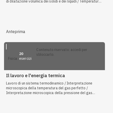
di dilatazione volumica dei solidi e dei liquidi / Temperatura /
Legge di Boyle / Temperatura / Seconda legge di Gay-
Lussac / Prima legge di Gay-Lussac / Dilatazione volumica
dei solidi e dei liquidi / Primo principio della termodinamica /
Proprietà delle trasformazioni / Grafico delle
trasformazioni / Vapore in atmosfera e umidità relativa /
Conduzione / Primo principio della termodinamica / Capacità
Anteprima
termica
contenuto riservato: accedi per
20
sbloccarlo.
esercizi
fisica
Il lavoro e l'energia termica
Lavoro di un sistema termodinamico / Interpretazione
microscopica della temperatura del gas perfetto /
Interpretazione microscopica della pressione del gas
perfetto / Equazione di stato del gas perfetto /
Trasformazione isòcora / Rendimento di una macchina
termica / Trasformazione ciclica / Motore a scoppio /
Trasformazioni adiabatiche / Trasformazione isoterma /