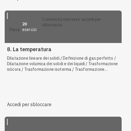
contenuto riservato: accedi per
20
sbloccarlo.
esercizi
fisica
8. La temperatura
Dilatazione lineare dei solidi / Definizione di gas perfetto /
Dilatazione volumica dei solidi e dei liquidi / Trasformazione
isòcora / Trasformazione isoterma / Trasformazione
isòbara / Scala Kelvin / Termometro / Coefficiente di
dilatazione volumica dei solidi e dei liquidi / Scala Celsius /
Prima legge di Gay-Lussac / Coefficiente di dilatazione
lineare / Termoscopio / Mole
Accedi per sbloccare