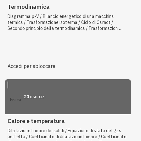
Termodinamica
Diagramma p-V / Bilancio energetico di una macchina
termica / Trasformazione isoterma / Ciclo di Carnot /
Secondo principio della termodinamica / Trasformazioni
adiabatiche / Secondo principio della termodinamica:
enunciato di Kelvin / Rendimento di una macchina di Carnot /
Secondo principio della termodinamica: enunciato di
Clausius / Equilibrio termico / Variabili termodinamiche /
Rendimento di una macchina termica
Accedi per sbloccare
20
esercizi
fisica
Calore e temperatura
Dilatazione lineare dei solidi / Equazione di stato del gas
perfetto / Coefficiente di dilatazione lineare / Coefficiente