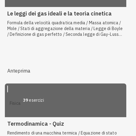
Le leggi dei gas ideali e la teoria cinetica
Formula della velocità quadratica media / Massa atomica /
Mole / Stati di aggregazione della materia / Legge di Boyle
/ Definizione di gas perfetto / Seconda legge di Gay-Lussac
/ Prima legge di Gay-Lussac / Energia cinetica media di una
molecola / Energia interna di un gas perfetto / Numero di
Avogadro
Anteprima
39
esercizi
fisica
Termodinamica - Quiz
Rendimento di una macchina termica / Equazione di stato