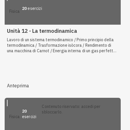
20
esercizi
fisica
Unità 12 - La termodinamica
Lavoro di un sistema termodinamico / Primo principio della
termodinamica / Trasformazione isòcora / Rendimento di
una macchina di Carnot / Energia interna di un gas perfetto /
Rendimento di una macchina termica / Trasformazione
ciclica / Motore a scoppio / Definizione di gas perfetto /
Seconda legge di Gay-Lussac / Prima legge di Gay-Lussac /
Trasformazione isoterma / Trasformazione isòbara
Anteprima
contenuto riservato: accedi per
20
sbloccarlo.
esercizi
fisica