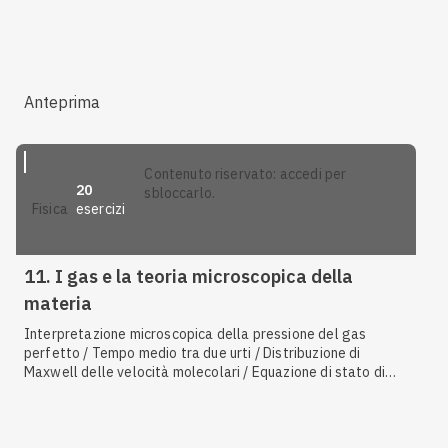
Anteprima
contenuto riservato: accedi per
20
sbloccarlo.
esercizi
fisica
11. I gas e la teoria microscopica della
materia
Interpretazione microscopica della pressione del gas
perfetto / Tempo medio tra due urti / Distribuzione di
Maxwell delle velocità molecolari / Equazione di stato di
Van der Waals / Forze intermolecolari / Interpretazione
microscopica della temperatura del gas perfetto /
Definizione di gas perfetto / Zero assoluto / Equazione di