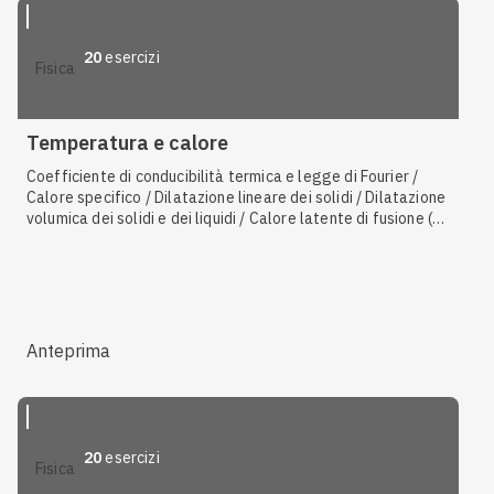
20
esercizi
fisica
Temperatura e calore
Coefficiente di conducibilità termica e legge di Fourier /
Calore specifico / Dilatazione lineare dei solidi / Dilatazione
volumica dei solidi e dei liquidi / Calore latente di fusione (o
solidificazione) / Conduzione / Scala Celsius / Calore
latente di vaporizzazione (o condensazione) / Convezione /
Fusione e solidificazione / Sublimazione e brinamento /
Scala Kelvin
Anteprima
20
esercizi
fisica