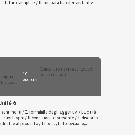
/ Il futuro semplice / Il comparativo dei sostantivi /
Il comparativo degli aggettivi / Le qualità e i difetti
/ Il comparativo degli avverbi / Il mondo del lavoro
/ I pronomi relativi semplici
contenuto riservato: accedi
10
per sbloccarlo.
lingua
esercizi
francese
Anteprima
Unité 6
I sentimenti / Il femminile degli aggettivi / La città
e i suoi luoghi / Il condizionale presente / Il discorso
indiretto al presente / I media, la televisione,
Internet / Il discorso indiretto al passato / Entrare