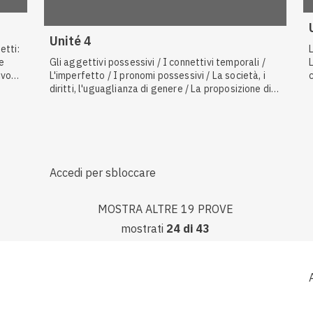
Unité 4
etti:
e
Gli aggettivi possessivi / I connettivi temporali /
ivo
L'imperfetto / I pronomi possessivi / La società, i
cordo
diritti, l'uguaglianza di genere / La proposizione di
degli
scopo / La proposizione concessiva / I pronomi
complemento di termine / Situare un evento nel
i /
tempo
Accedi per sbloccare
MOSTRA ALTRE 19 PROVE
mostrati
24
di
43