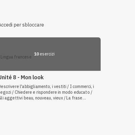
in contatto: salutare, chiedere e dire come si sta /
Le relazioni
Accedi per sbloccare
10
esercizi
lingua francese
Unité 8 - Mon look
Descrivere l'abbigliamento, i vestiti / I commerci, i
negozi / Chiedere e rispondere in modo educato /
Gli aggettivi beau, nouveau, vieux / La frase
interrogativa totale / Il comparativo dei sostantivi
/ Il condizionale presente / Esprimere i propri gusti /
Il comparativo degli aggettivi / I verbi irregolari