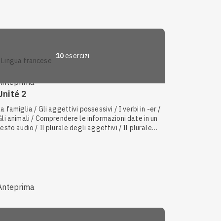
10
esercizi
lingua francese
Anteprima
Unité 2
La famiglia / Gli aggettivi possessivi / I verbi in -er /
Gli animali / Comprendere le informazioni date in un
testo audio / Il plurale degli aggettivi / Il plurale
dei sostantivi / Descrivere l'aspetto fisico e il
carattere / I numeri cardinali e ordinali / La
struttura ne... pas
Anteprima