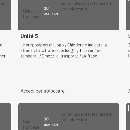
contenuto riservato: accedi
10
per sbloccarlo.
lingua
esercizi
francese
Unité 5
le
Le preposizioni di luogo / Chiedere e indicare la
I
strada / La città e i suoi luoghi / I connettivi
meri
temporali / I mezzi di trasporto / La frase
l
interrogativa parziale / Il presente progressivo /
Gli avverbi interrogativi / I verbi irregolari / Gli
avverbi di luogo
Accedi per sbloccare
contenuto riservato: accedi
10
per sbloccarlo.
lingua
esercizi
francese