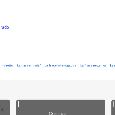
grado
 indiretto
La
mise en relief
La frase interrogativa
La frase negativa
Le 
10
esercizi