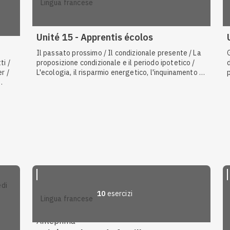
lingua francese
Unité 15 - Apprentis écolos
Il passato prossimo / Il condizionale presente / La
ti /
proposizione condizionale e il periodo ipotetico /
er /
L'ecologia, il risparmio energetico, l'inquinamento /
I verbi in -re e -oir / Dare consigli e incoraggiare / I
 / I
verbi impersonali / Esprimere e giustificare le
proprie opinioni e scelte
10
esercizi
lingua francese
Anteprima