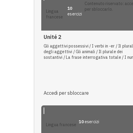
contenuto riservato: accedi
10
per sbloccarlo.
lingua
esercizi
francese
Unité 2
Gli aggettivi possessivi / I verbi in -er / Il plura
degli aggettivi / Gli animali / Il plurale dei
sostantivi / La frase interrogativa totale / I nu
cardinali e ordinali / La struttura ne... pas /
Omografia e omofonia
Accedi per sbloccare
10
esercizi
lingua francese