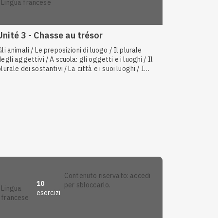
lingua francese
Unité 3 - Chasse au trésor
Gli animali / Le preposizioni di luogo / Il plurale
degli aggettivi / A scuola: gli oggetti e i luoghi / Il
plurale dei sostantivi / La città e i suoi luoghi / I
numeri cardinali e ordinali / I verbi irregolari / La
struttura ne... pas
contenuto riservato: accedi
10
per sbloccarlo.
lingua
esercizi
francese
Anteprima