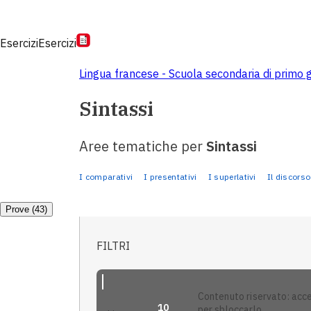
Esercizi
Esercizi
Lingua francese - Scuola secondaria di primo 
Sintassi
Aree tematiche per
Sintassi
I comparativi
I presentativi
I superlativi
Il discorso
Prove (43)
FILTRI
contenuto riservato: accedi
10
per sbloccarlo.