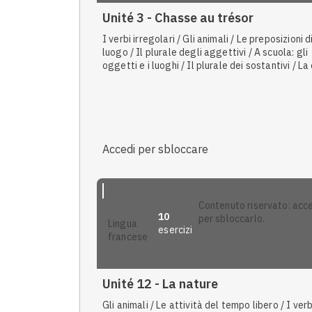
Unité 3 - Chasse au trésor
I verbi irregolari / Gli animali / Le preposizioni d
luogo / Il plurale degli aggettivi / A scuola: gli
oggetti e i luoghi / Il plurale dei sostantivi / La
e i suoi luoghi / Gli avverbi interrogativi / I nume
cardinali e ordinali / La struttura ne... pas
Accedi per sbloccare
contenuto riservato: accedi
10
per sbloccarlo.
lingua
esercizi
francese
Unité 12 - La nature
Gli animali / Le attività del tempo libero / I verbi