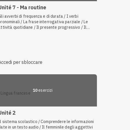
Unité 7 - Ma routine
Gli avverbi di frequenza e di durata / I verbi
pronominali / La frase interrogativa parziale / Le
attività quotidiane / Il presente progressivo / Il
tempo e l'ora / Gli avverbi interrogativi / I pronomi
complemento oggetto / I verbi irregolari / Il
passato recente
Accedi per sbloccare
10
esercizi
lingua francese
Unité 2
Il sistema scolastico / Comprendere le informazioni
date in un testo audio / Il femminile degli aggettivi