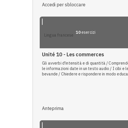
Accedi per sbloccare
10
esercizi
lingua francese
Unité 10 - Les commerces
Gli avverbi d'intensità e di quantità / Compren
le informazioni date in un testo audio / I cibi e l
bevande / Chiedere e rispondere in modo educa
La cucina, i pasti e i menu / Le quantità e le unit
misura / I verbi irregolari / Gli articoli partitivi / 
elementi pas, plus, rien, jamais / Il pronome en
Anteprima