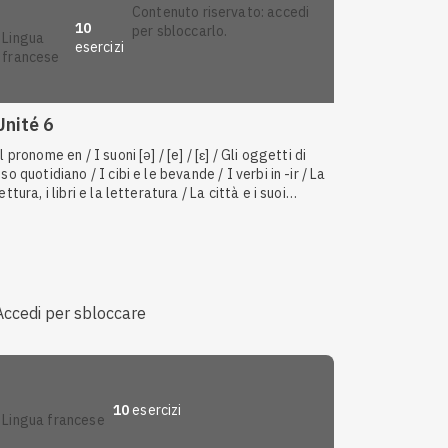
contenuto riservato: accedi
10
per sbloccarlo.
lingua
esercizi
francese
Unité 6
l pronome en / I suoni [ə] / [e] / [ɛ] / Gli oggetti di
uso quotidiano / I cibi e le bevande / I verbi in -ir / La
ettura, i libri e la letteratura / La città e i suoi
luoghi / Il comparativo dei verbi / Il comparativo
degli aggettivi
Accedi per sbloccare
10
esercizi
lingua francese