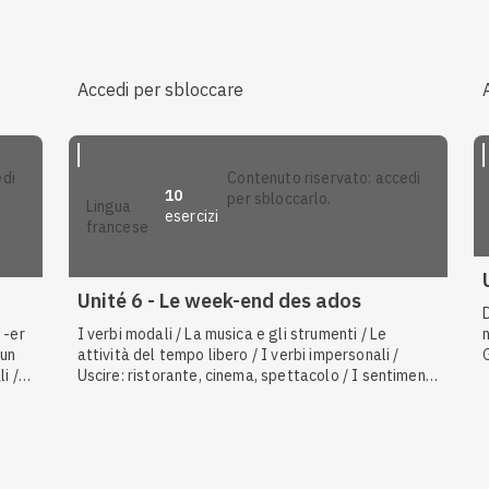
L'abbigliamento / Fuori dalla città: campagna,
montagna, mare / I pronomi indefiniti / Le condizioni
meteorologiche
Accedi per sbloccare
contenuto riservato: accedi
10
per sbloccarlo.
lingua
esercizi
francese
Unité 6 - Le week-end des ados
 -er
I verbi modali / La musica e gli strumenti / Le
 un
attività del tempo libero / I verbi impersonali /
i /
Uscire: ristorante, cinema, spettacolo / I sentimenti
/ L'imperativo negativo / Le malattie e i rimedi /
L'imperativo dei verbi regolari / L'imperativo dei
verbi irregolari / La frase interrogativa totale / I
verbi irregolari