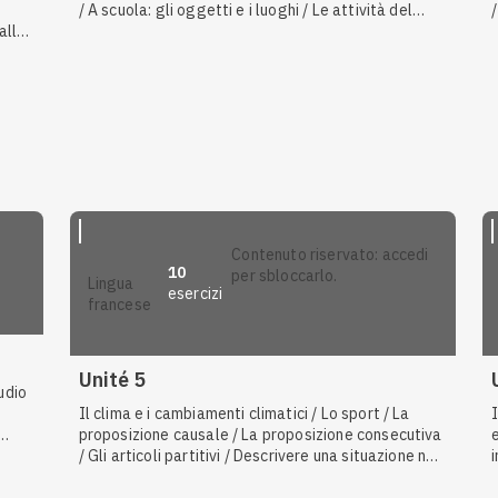
/ A scuola: gli oggetti e i luoghi / Le attività del
alla
tempo libero / I paesi e le nazionalità / Descrivere
vo
la propria giornata / La frase interrogativa parziale
/ Intonazione ascendente / discendente
bi
contenuto riservato: accedi
10
per sbloccarlo.
lingua
esercizi
francese
Anteprima
Unité 5
udio
Il clima e i cambiamenti climatici / Lo sport / La
proposizione causale / La proposizione consecutiva
siva
/ Gli articoli partitivi / Descrivere una situazione nel
e
passato / La Francofonia nel mondo /