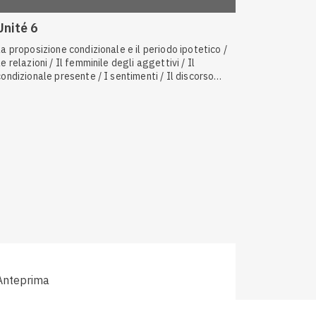
Unité 6
La proposizione condizionale e il periodo ipotetico /
Le relazioni / Il femminile degli aggettivi / Il
condizionale presente / I sentimenti / Il discorso
indiretto al presente / I media, la televisione,
Internet / Entrare in contatto: salutare, chiedere e
dire come si sta
Anteprima