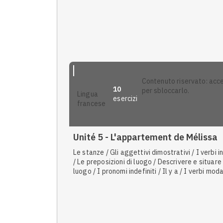
una situazione nel passato
contenuto riservato: accedi
10
per sbloccarlo.
lingua
esercizi
francese
Anteprima
Unité 5 - L'appartement de Mélissa
Le stanze / Gli aggettivi dimostrativi / I verbi in
/ Le preposizioni di luogo / Descrivere e situare
luogo / I pronomi indefiniti / Il y a / I verbi modal
L'alloggio