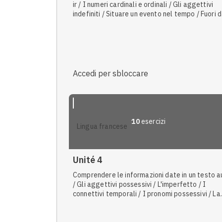
ir / I numeri cardinali e ordinali / Gli aggettivi
indefiniti / Situare un evento nel tempo / Fuori d
città: campagna, montagna, mare / Il superlati
assoluto degli aggettivi e degli avverbi / Il
superlativo relativo degli aggettivi / Il futuro
semplice / Le condizioni meteorologiche / I ver
irregolari
Accedi per sbloccare
10
esercizi
lingua francese
Unité 4
Comprendere le informazioni date in un testo a
/ Gli aggettivi possessivi / L'imperfetto / I
connettivi temporali / I pronomi possessivi / La
proposizione di scopo / La proposizione conces
/ I pronomi complemento di termine / Descriver