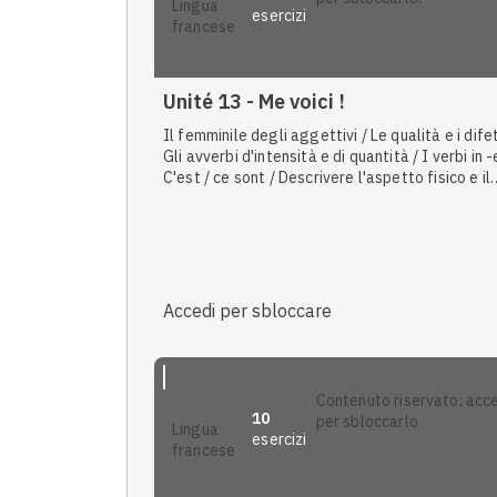
lingua
esercizi
francese
Unité 13 - Me voici !
Il femminile degli aggettivi / Le qualità e i difet
Gli avverbi d'intensità e di quantità / I verbi in -
C'est / ce sont / Descrivere l'aspetto fisico e il
carattere / Il est / elle est / ils sont / elles sont
pronomi relativi semplici
Accedi per sbloccare
contenuto riservato: accedi
10
per sbloccarlo.
lingua
esercizi
francese