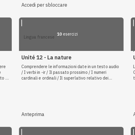
Accedi per sbloccare
10
esercizi
lingua francese
Unité 12 - La nature
dere
Comprendere le informazioni date in un testo audio
e
/ I verbi in -ir / Il passato prossimo / I numeri
to /
cardinali e ordinali / Il superlativo relativo dei
à di
sostantivi / I verbi in -re e -oir / La natura, gli spazi
Gli
naturali / Gli aggettivi indefiniti / Situare un evento
nel tempo / I giorni della settimana, mesi e stagioni
/ Il superlativo assoluto degli aggettivi e degli
avverbi / Fuori dalla città: campagna, montagna,
mare / Il superlativo relativo degli aggettivi / Il
Anteprima
futuro semplice / Le condizioni meteorologiche