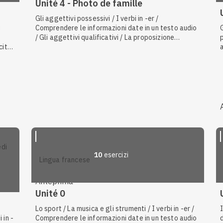
Unité 4 - Photo de famille
Gli aggettivi possessivi / I verbi in -er /
i
Comprendere le informazioni date in un testo audio
/ Gli aggettivi qualificativi / La proposizione
 città
causale / Il femminile degli aggettivi / Le qualità e i
ri
difetti / L'aspetto fisico / La frase interrogativa
parziale / I pronomi tonici / I verbi irregolari
10
esercizi
lingua francese
Anteprima
Unité 0
Lo sport / La musica e gli strumenti / I verbi in -er /
 in -
Comprendere le informazioni date in un testo audio