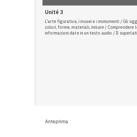
Unité 3
L'arte figurativa, i musei e i monumenti / Gli ogg
colori, forme, materiali, misure / Comprendere l
informazioni date in un testo audio / Il superlat
assoluto degli aggettivi e degli avverbi / L'ac
del participio passato / Il superlativo relativo 
aggettivi / Il futuro semplice / I sensi e le
sensazioni / Il superlativo relativo dei sostantiv
Gli aggettivi interrogativi
Anteprima