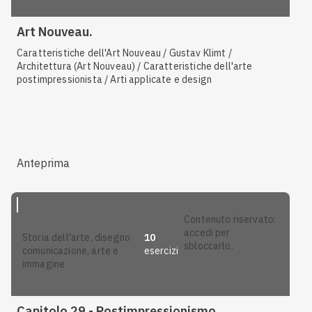
Art Nouveau.
Caratteristiche dell'Art Nouveau / Gustav Klimt /
Architettura (Art Nouveau) / Caratteristiche dell'arte
postimpressionista / Arti applicate e design
Anteprima
contenuto riservato:
accedi per
10
storia dell'arte, disegno
sbloccarlo.
esercizi
comunicazione, arte e
immagine
Capitolo 29 - Postimpressionismo.