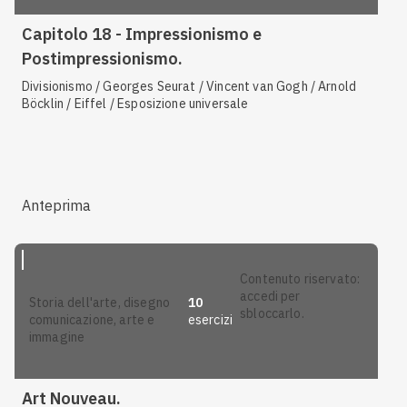
Capitolo 18 - Impressionismo e
Postimpressionismo.
Divisionismo / Georges Seurat / Vincent van Gogh / Arnold
Böcklin / Eiffel / Esposizione universale
Anteprima
contenuto riservato:
accedi per
10
storia dell'arte, disegno
sbloccarlo.
esercizi
comunicazione, arte e
immagine
Art Nouveau.