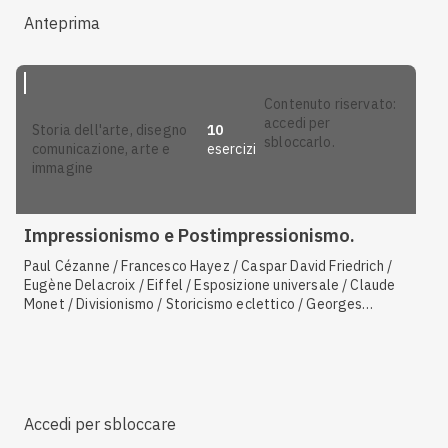
Anteprima
contenuto riservato:
accedi per
10
storia dell'arte, disegno
sbloccarlo.
esercizi
comunicazione, arte e
immagine
Impressionismo e Postimpressionismo.
Paul Cézanne / Francesco Hayez / Caspar David Friedrich /
Eugène Delacroix / Eiffel / Esposizione universale / Claude
Monet / Divisionismo / Storicismo eclettico / Georges
Seurat / Vincent van Gogh / Caratteristiche dell'arte
impressionista / Édouard Manet / Caratteristiche dell'arte
postimpressionista / Caratteristiche della pittura
macchiaiola
Accedi per sbloccare