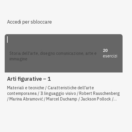
Accedi per sbloccare
20
storia dell'arte, disegno comunicazione, arte e
esercizi
immagine
Arti figurative – 1
Materiali e tecniche / Caratteristiche dell'arte
contemporanea / Il linguaggio visivo / Robert Rauschenberg
/ Marina Abramović / Marcel Duchamp / Jackson Pollock /
Filippo Brunelleschi / Georges Braque / Pablo Picasso / Andy
Warhol / Paul Cézanne / Henri Matisse / Christo / Vassily
Kandinsky / Altri artisti contemporanei / Alberto Burri