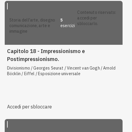
contenuto riservato:
accedi per
5
storia dell'arte, disegno
sbloccarlo.
esercizi
comunicazione, arte e
immagine
Capitolo 18 - Impressionismo e
Postimpressionismo.
Divisionismo / Georges Seurat / Vincent van Gogh / Arnold
Böcklin / Eiffel / Esposizione universale
Accedi per sbloccare