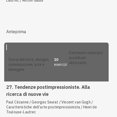
Lautrec / Antoni Gaudí
Anteprima
contenuto riservato:
accedi per
10
storia dell'arte, disegno
sbloccarlo.
esercizi
comunicazione, arte e
immagine
27. Tendenze postimpressioniste. Alla
ricerca di nuove vie
Paul Cézanne / Georges Seurat / Vincent van Gogh /
Caratteristiche dell'arte postimpressionista / Henri de
Toulouse-Lautrec