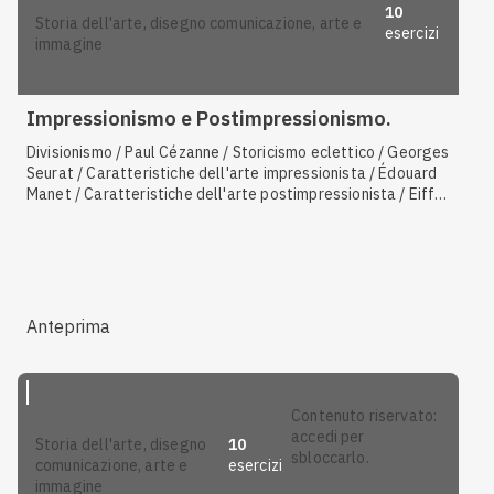
10
storia dell'arte, disegno comunicazione, arte e
esercizi
immagine
Impressionismo e Postimpressionismo.
Divisionismo / Paul Cézanne / Storicismo eclettico / Georges
Seurat / Caratteristiche dell'arte impressionista / Édouard
Manet / Caratteristiche dell'arte postimpressionista / Eiffel
/ Esposizione universale / Pierre-Auguste Renoir
Anteprima
contenuto riservato:
accedi per
10
storia dell'arte, disegno
sbloccarlo.
esercizi
comunicazione, arte e
immagine