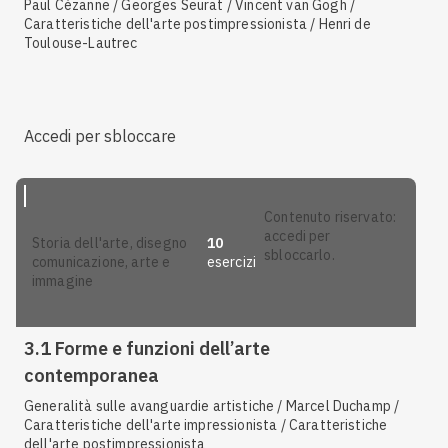
Paul Cézanne / Georges Seurat / Vincent van Gogh /
Caratteristiche dell'arte postimpressionista / Henri de
Toulouse-Lautrec
Accedi per sbloccare
contenuto riservato:
accedi per
10
storia dell'arte, disegno
sbloccarlo.
esercizi
comunicazione, arte e
immagine
3.1 Forme e funzioni dell’arte
contemporanea
Generalità sulle avanguardie artistiche / Marcel Duchamp /
Caratteristiche dell'arte impressionista / Caratteristiche
dell'arte postimpressionista