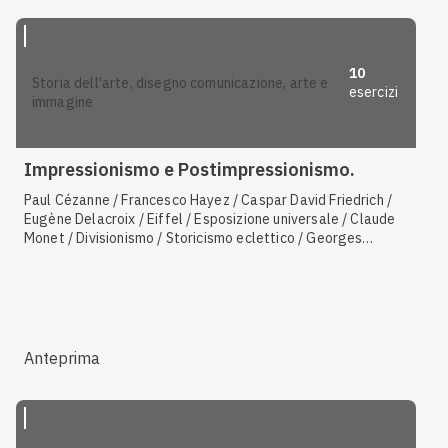
10
storia dell'arte, disegno comunicazione, arte e
esercizi
immagine
Impressionismo e Postimpressionismo.
Paul Cézanne / Francesco Hayez / Caspar David Friedrich /
Eugène Delacroix / Eiffel / Esposizione universale / Claude
Monet / Divisionismo / Storicismo eclettico / Georges
Seurat / Vincent van Gogh / Caratteristiche dell'arte
impressionista / Édouard Manet / Caratteristiche dell'arte
postimpressionista / Caratteristiche della pittura
macchiaiola
Anteprima