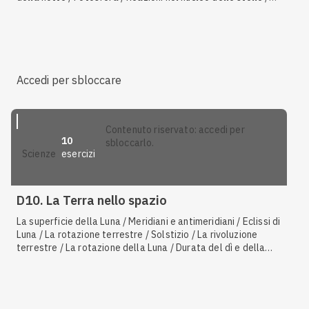
Legge della gravitazione universale / Nebulosa / Venere /
Mercurio / Urano e i suoi satelliti / Nettuno e i suoi satelliti
Accedi per sbloccare
contenuto riservato: accedi per
10
sbloccarlo.
esercizi
scienze
D10. La Terra nello spazio
La superficie della Luna / Meridiani e antimeridiani / Eclissi di
Luna / La rotazione terrestre / Solstizio / La rivoluzione
terrestre / La rotazione della Luna / Durata del dì e della
notte / Alternanza delle stagioni / La rivoluzione della Luna
/ Inclinazione dell'asse terrestre / La traslazione / Forma e
dimensioni della Terra / Longitudine