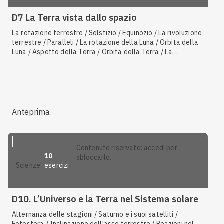
D7 La Terra vista dallo spazio
La rotazione terrestre / Solstizio / Equinozio / La rivoluzione
terrestre / Paralleli / La rotazione della Luna / Orbita della
Luna / Aspetto della Terra / Orbita della Terra / La
rivoluzione della Luna / Inclinazione dell'asse terrestre /
Causa delle maree / Forma e dimensioni della Terra
Anteprima
contenuto riservato: accedi per
10
sbloccarlo.
esercizi
scienze
D10. L’Universo e la Terra nel Sistema solare
Alternanza delle stagioni / Saturno e i suoi satelliti /