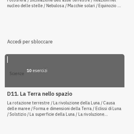
Fotosfera / Inclinazione dell'asse terrestre / Reazioni nel
nucleo delle stelle / Nebulosa / Macchie solari / Equinozio /
La rivoluzione terrestre / Durata del dì e della notte
Accedi per sbloccare
10
esercizi
scienze
D11. La Terra nello spazio
La rotazione terrestre / La rivoluzione della Luna / Causa
delle maree / Forma e dimensioni della Terra / Eclissi di Luna
/ Solstizio / La superficie della Luna / La rivoluzione
terrestre / Durata del dì e della notte / Eclissi di Sole