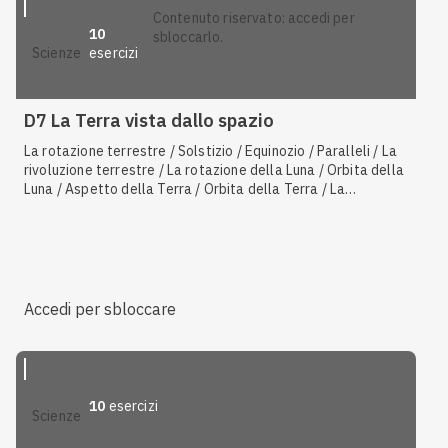
contenuto riservato: accedi per
10
sbloccarlo.
esercizi
scienze
D7 La Terra vista dallo spazio
La rotazione terrestre / Solstizio / Equinozio / Paralleli / La
rivoluzione terrestre / La rotazione della Luna / Orbita della
Luna / Aspetto della Terra / Orbita della Terra / La
rivoluzione della Luna / Inclinazione dell'asse terrestre /
Causa delle maree / Forma e dimensioni della Terra
Accedi per sbloccare
10
esercizi
scienze