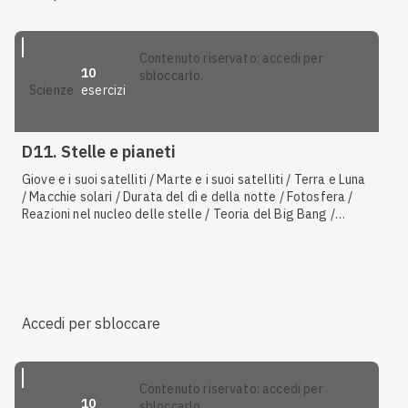
contenuto riservato: accedi per
10
sbloccarlo.
esercizi
scienze
D11. Stelle e pianeti
Giove e i suoi satelliti / Marte e i suoi satelliti / Terra e Luna
/ Macchie solari / Durata del dì e della notte / Fotosfera /
Reazioni nel nucleo delle stelle / Teoria del Big Bang /
Legge della gravitazione universale / Plutone / La Via
Lattea / Venere / Nebulosa / Mercurio / Urano e i suoi
satelliti / Nettuno e i suoi satelliti
Accedi per sbloccare
contenuto riservato: accedi per
10
sbloccarlo.