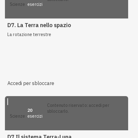
esercizi
scienze
D7. La Terra nello spazio
La rotazione terrestre
Accedi per sbloccare
contenuto riservato: accedi per
20
sbloccarlo.
esercizi
scienze
D7 Il sistema Terra-Luna