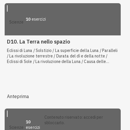
10
esercizi
scienze
D10. La Terra nello spazio
Eclissi di Luna / Solstizio / La superficie della Luna / Paralleli
/ La rivoluzione terrestre / Durata del dì e della notte /
Eclissi di Sole / La rivoluzione della Luna / Causa delle
maree / Forma e dimensioni della Terra / Latitudine
Anteprima
contenuto riservato: accedi per
10
sbloccarlo.
esercizi
scienze