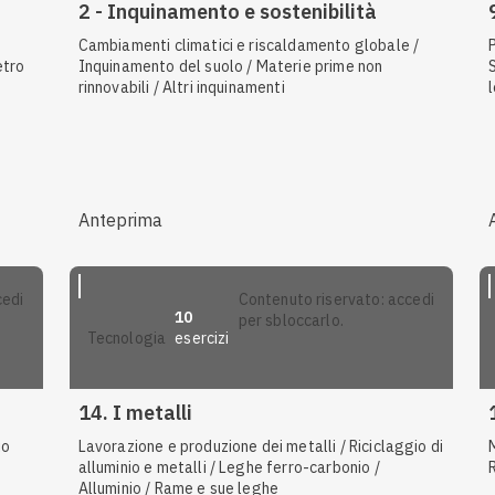
2 - Inquinamento e sostenibilità
Cambiamenti climatici e riscaldamento globale /
etro
Inquinamento del suolo / Materie prime non
rinnovabili / Altri inquinamenti
Anteprima
contenuto riservato: accedi
10
per sbloccarlo.
esercizi
tecnologia
14. I metalli
io
Lavorazione e produzione dei metalli / Riciclaggio di
alluminio e metalli / Leghe ferro-carbonio /
R
Alluminio / Rame e sue leghe