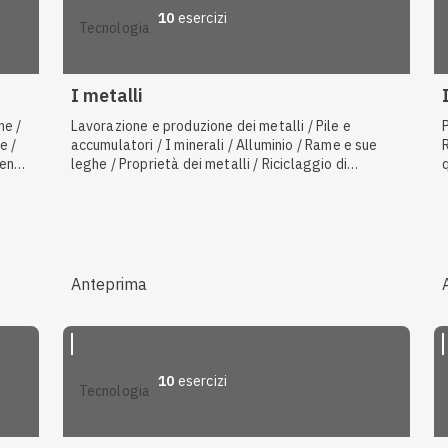
10
esercizi
tecnologia
I metalli
ne /
Lavorazione e produzione dei metalli / Pile e
e /
accumulatori / I minerali / Alluminio / Rame e sue
mento
leghe / Proprietà dei metalli / Riciclaggio di
alluminio e metalli / Leghe ferro-carbonio
Anteprima
10
esercizi
tecnologia