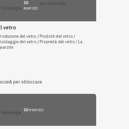
10
per sbloccarlo.
esercizi
tecnologia
Il vetro
Produzione del vetro / Prodotti del vetro /
Riciclaggio del vetro / Proprietà del vetro / La
quarzite
Accedi per sbloccare
10
esercizi
tecnologia