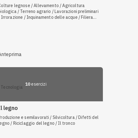
Colture legnose / Allevamento / Agricoltura
biologica / Terreno agrario / Lavorazioni preliminari
/ Irrorazione / Inquinamento delle acque / Filiera
produttiva
Anteprima
10
esercizi
tecnologia
Il legno
Produzione e semilavorati / Silvicoltura / Difetti del
legno / Riciclaggio del legno / Il tronco