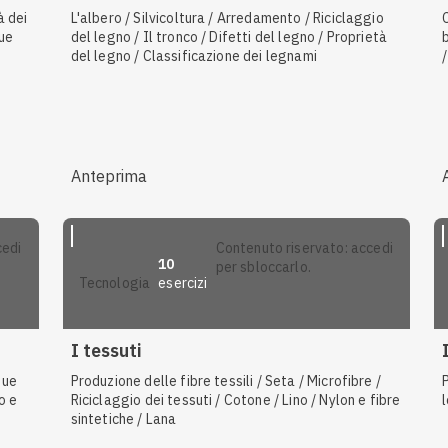
à dei
L'albero / Silvicoltura / Arredamento / Riciclaggio
sue
del legno / Il tronco / Difetti del legno / Proprietà
del legno / Classificazione dei legnami
Anteprima
contenuto riservato: accedi
10
per sbloccarlo.
esercizi
tecnologia
I tessuti
sue
Produzione delle fibre tessili / Seta / Microfibre /
o e
Riciclaggio dei tessuti / Cotone / Lino / Nylon e fibre
sintetiche / Lana