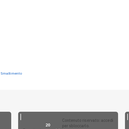
Smaltimento
contenuto riservato: accedi
20
per sbloccarlo.