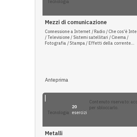
tecnologia
Mezzi di comunicazione
Connessione a Internet / Radio / Che cos'è Int
/ Televisione / Sistemi satellitari / Cinema /
Fotografia / Stampa / Effetti della corrente
elettrica / Computer ed elaborazione / Altri
inquinamenti / Grandezze elettriche / Onde
elettromagnetiche
Anteprima
contenuto riservato: accedi
20
per sbloccarlo.
esercizi
tecnologia
Metalli