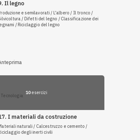
9. Il legno
Produzione e semilavorati / L'albero / Il tronco /
Silvicoltura / Difetti del legno / Classificazione dei
legnami / Riciclaggio del legno
Anteprima
10
esercizi
tecnologia
17. I materiali da costruzione
Materiali naturali / Calcestruzzo e cemento /
iciclaggio degli inerti civili