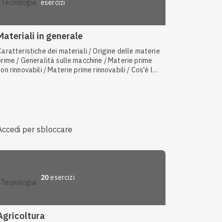
esercizi
tecnologia
Materiali in generale
Caratteristiche dei materiali / Origine delle materie
prime / Generalità sulle macchine / Materie prime
non rinnovabili / Materie prime rinnovabili / Cos'è la
tecnologia
Accedi per sbloccare
20
esercizi
tecnologia
Agricoltura