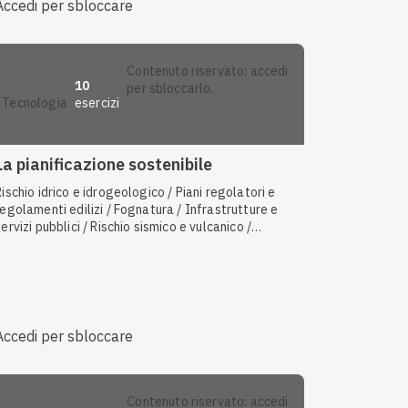
Accedi per sbloccare
contenuto riservato: accedi
10
per sbloccarlo.
esercizi
tecnologia
La pianificazione sostenibile
Rischio idrico e idrogeologico / Piani regolatori e
regolamenti edilizi / Fognatura / Infrastrutture e
servizi pubblici / Rischio sismico e vulcanico /
Recupero di energia / Infrastrutture terrestri
Accedi per sbloccare
contenuto riservato: accedi