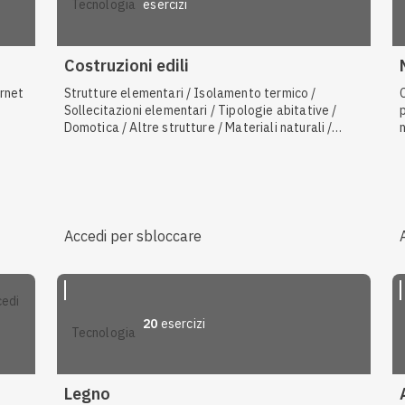
esercizi
tecnologia
Costruzioni edili
ernet
Strutture elementari / Isolamento termico /
Sollecitazioni elementari / Tipologie abitative /
Domotica / Altre strutture / Materiali naturali /
Smaltimento in discarica
Accedi per sbloccare
20
esercizi
tecnologia
Legno